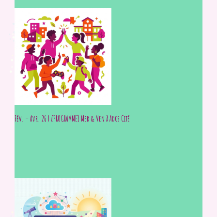
Fév. – Avr. 26 | [PROGRAMME] Mer & Ven à Ados Cité