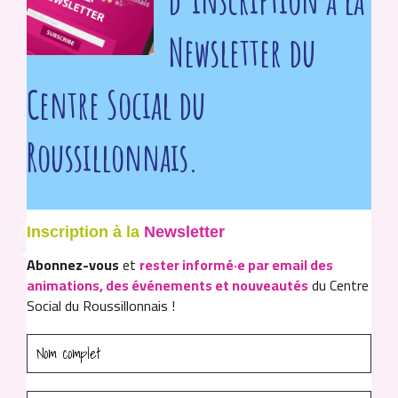
Newsletter du
Centre Social du
Roussillonnais.
Inscription à la
Newsletter
Abonnez-vous
et
rester informé·e par email des
animations, des événements et nouveautés
du Centre
Social du Roussillonnais !