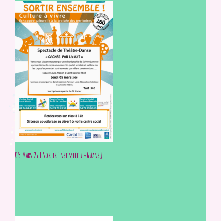
05 Mars 26 | Sortir Ensemble [+60ans]