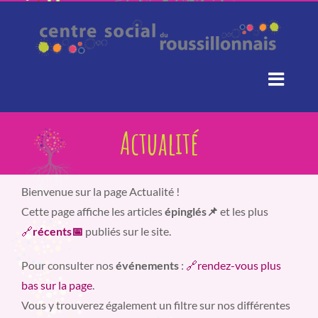
Passer
au
contenu
Actualité
Bienvenue sur la page Actualité !
Cette page affiche les articles
épinglés📌
et les plus
🔗
récents📅
publiés sur le site.
Pour consulter nos
événements
:
🔗rendez-vous plus
bas sur la page
.
Vous y trouverez également un filtre sur nos différentes