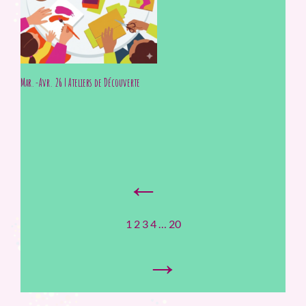
Mar.-Avr. 26 | Ateliers de Découverte
←
1
2
3
4
…
20
→