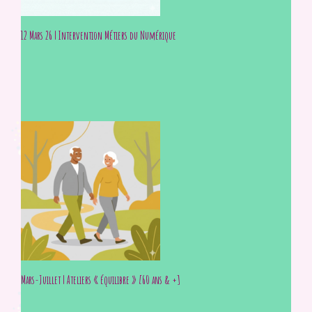
12 Mars 26 | Intervention Métiers du Numérique
Mars-Juillet | Ateliers « équilibre » [60 ans & +]