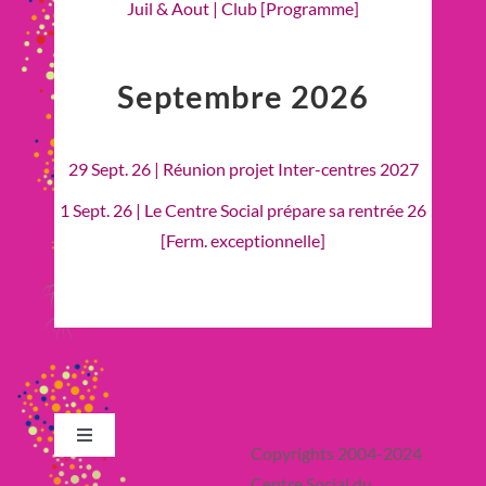
Juil & Aout | Club [Programme]
Septembre 2026
29 Sept. 26 | Réunion projet Inter-centres 2027
1 Sept. 26 | Le Centre Social prépare sa rentrée 26
[Ferm. exceptionnelle]
Toggle
Copyrights 2004-2024
Navigation
Centre Social du