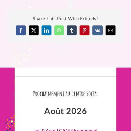
Share This Post With Friends!
Facebook
X
LinkedIn
WhatsApp
Tumblr
Pinterest
Vk
Email
Prochainement au Centre Social
Août 2026
Juil & Aout | CAM [Programme]