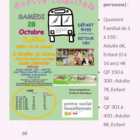
personne) :
Quotient
Familial de 1
à 150 :
Adulte 6€,
Enfant (0 à
16 ans) 4€
QF 150 à
300 : Adulte
7€, Enfant
5€
QF 301 à
450 : Adulte
8€, Enfant
6€