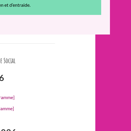
 et d’entraide.
e Social
6
gramme]
gramme]