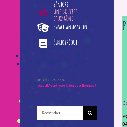
Séniors
Une Bouffée
d’Oxygène
P
Espace animation
Bibliothèque
Tèl: 04 74 29 00 60
accueil@centresocialduroussillonnais.f
r
C
Rechercher:
Po
04