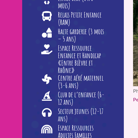
mois)
Relais Petite Enfance
(RAM)
Halte garderie (3 mois
– 5 ans)
Espace Ressource
Enfance et Handicap
«Entre Bièvre et
Rhône»
Centre aéré maternel
(3-6 ans)
Ph
Club de l’enfance (6-
Pe
12 ans)
Secteur jeunes (12-17
ans)
Espace Ressources
Adultes Familles