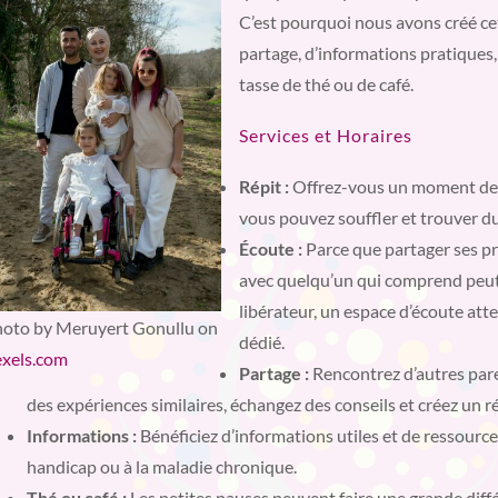
C’est pourquoi nous avons créé cet
partage, d’informations pratique
tasse de thé ou de café.
Services et Horaires
Répit :
Offrez-vous un moment de
vous pouvez souffler et trouver du
Écoute :
Parce que partager ses p
avec quelqu’un qui comprend peut
libérateur, un espace d’écoute atte
oto by Meruyert Gonullu on
dédié.
xels.com
Partage :
Rencontrez d’autres pare
des expériences similaires, échangez des conseils et créez un r
Informations :
Bénéficiez d’informations utiles et de ressource
handicap ou à la maladie chronique.
Thé ou café :
Les petites pauses peuvent faire une grande dif