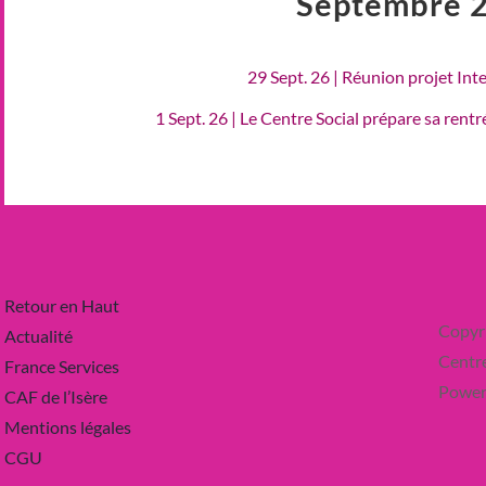
Septembre 
29 Sept. 26 | Réunion projet Int
1 Sept. 26 | Le Centre Social prépare sa rent
Retour en Haut
Copyr
Actualité
Centre
France Services
Power
CAF de l’Isère
Mentions légales
CGU