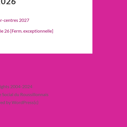
2026
er-centres 2027
rée 26 [Ferm. exceptionnelle]
ights 2004-2024
 Social du Roussillonnais
ed by WordPress(c)