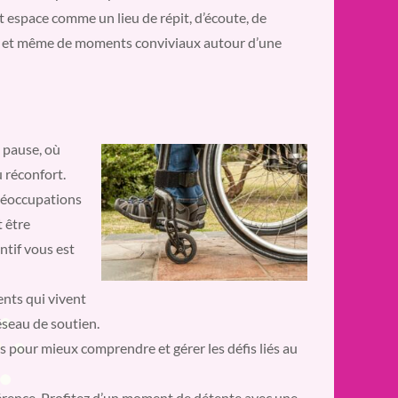
 espace comme un lieu de répit, d’écoute, de
s, et même de moments conviviaux autour d’une
 pause, où
 réconfort.
réoccupations
 être
ntif vous est
nts qui vivent
éseau de soutien.
s pour mieux comprendre et gérer les défis liés au
férence. Profitez d’un moment de détente avec une