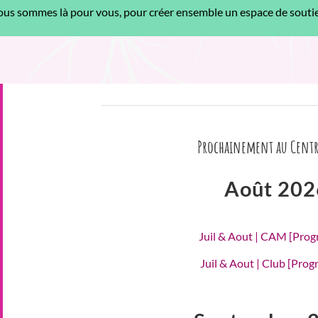
us sommes là pour vous, pour créer ensemble un espace de soutien
Prochainement au Centr
Août 202
Juil & Aout | CAM [Pro
Juil & Aout | Club [Pro