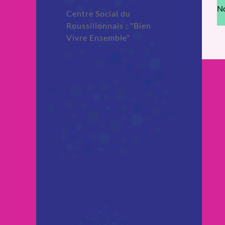
No
Centre Social du
Roussillonnais : "Bien
Vivre Ensemble"