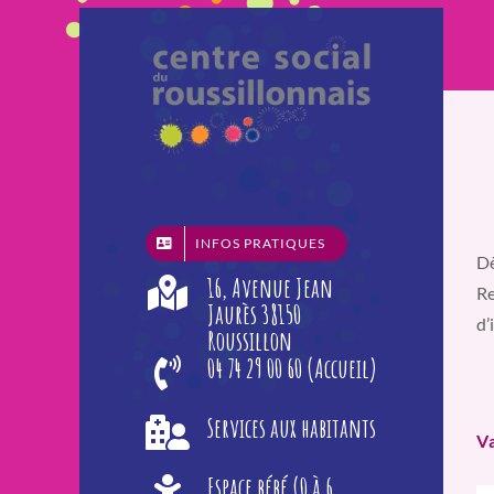
Passer
au
contenu
INFOS PRATIQUES
Dè
16, Avenue Jean
Re
Jaurès 38150
d’
Roussillon
04 74 29 00 60 (Accueil)
Services aux habitants
V
Espace bébé (0 à 6