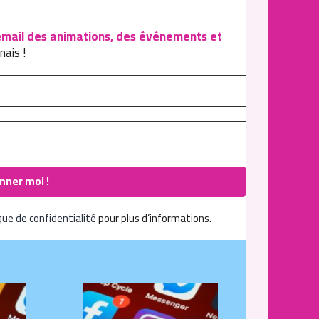
email des animations, des événements et
nais !
que de confidentialité
pour plus d’informations.