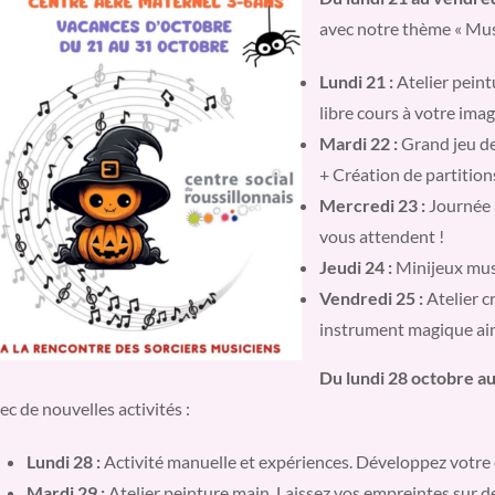
avec notre thème « Musi
Lundi 21 :
Atelier peint
libre cours à votre imag
Mardi 22 :
Grand jeu de 
+ Création de partitio
Mercredi 23 :
Journée a
vous attendent !
Jeudi 24 :
Minijeux musi
Vendredi 25 :
Atelier c
instrument magique ains
Du lundi 28 octobre a
ec de nouvelles activités :
Lundi 28 :
Activité manuelle et expériences. Développez votre cr
Mardi 29 :
Atelier peinture main. Laissez vos empreintes sur de