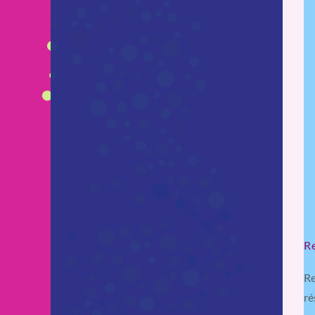
R
Re
ré