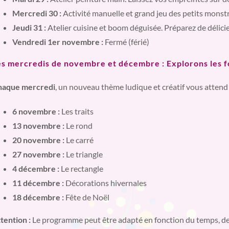
Mercredi 30 :
Activité manuelle et grand jeu des petits monst
Jeudi 31 :
Atelier cuisine et boom déguisée. Préparez de délicie
Vendredi 1er novembre :
Fermé (férié)
es mercredis de novembre et décembre : Explorons les fo
haque mercredi
, un nouveau thème ludique et créatif vous attend 
6 novembre :
Les traits
13 novembre :
Le rond
20 novembre :
Le carré
27 novembre :
Le triangle
4 décembre :
Le rectangle
11 décembre :
Décorations hivernales
18 décembre :
Fête de Noël
tention :
Le programme peut être adapté en fonction du temps, de l