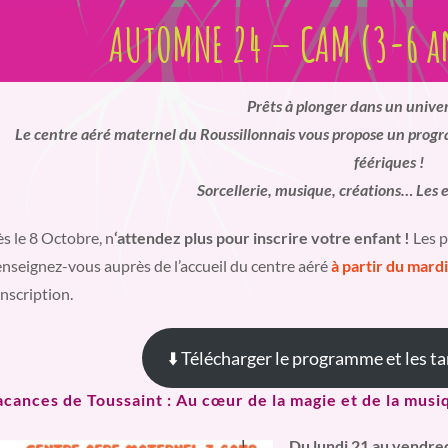
AUTOMNE 24 – CAM (3-6 a
Prêts à plonger dans un unive
Le centre aéré maternel du Roussillonnais vous propose un prog
féériques !
Sorcellerie, musique, créations… Les 
s le 8 Octobre, n
‘attendez plus pour inscrire votre enfant !
Les p
nseignez-vous auprès de l’accueil du centre aéré
à partir du mard
inscription.
⬇️ Télécharger le programme et les t
acances de Toussaint : Au cœur de la magie et de la musi
Du lundi 21 au vendre