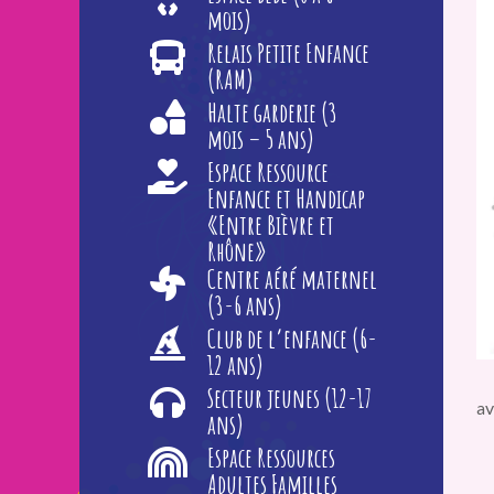
mois)
Relais Petite Enfance
(RAM)
Halte garderie (3
mois – 5 ans)
Espace Ressource
Enfance et Handicap
«Entre Bièvre et
Rhône»
Centre aéré maternel
(3-6 ans)
Club de l’enfance (6-
12 ans)
Secteur jeunes (12-17
av
ans)
Espace Ressources
Adultes Familles