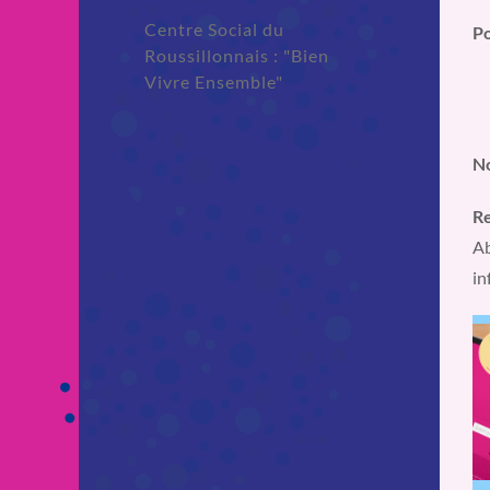
Centre Social du
Po
Roussillonnais : "Bien
Vivre Ensemble"
No
Re
Ab
in