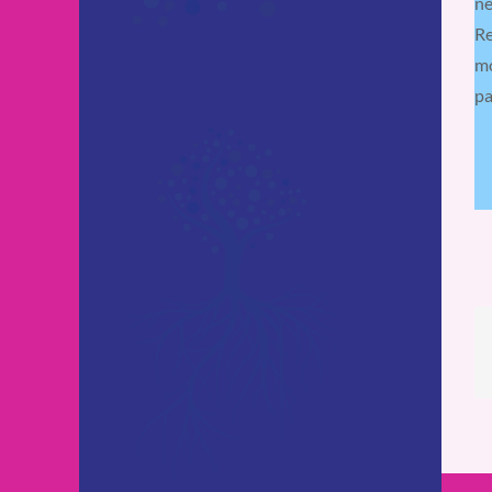
ne
Re
mo
pa