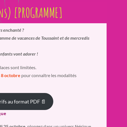
ns) [PROGRAMME]
rs enchanté ?
ramme de vacances de Toussaint et de mercredis
enfants vont adorer !
laces sont limitées.
i 8 octobre
pour connaître les modalités
arifs au format PDF 📄
que
di 25 octobre
, plongez dans un univers féérique