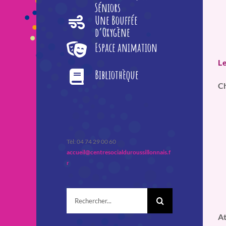
Séniors
Une Bouffée
d’Oxygène
Espace animation
L
Bibliothèque
C
Tèl: 04 74 29 00 60
accueil@centresocialduroussillonnais.f
r
Rechercher:
At