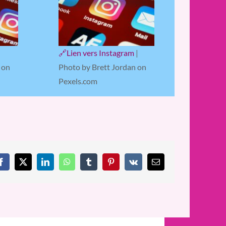
🔗Lien vers Instagram
|
|
Photo by Brett Jordan on
 on
Pexels.com
Facebook
X
LinkedIn
WhatsApp
Tumblr
Pinterest
Vk
Email