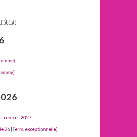
e Social
6
gramme]
gramme]
2026
er-centres 2027
rée 26 [Ferm. exceptionnelle]