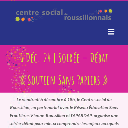
Passer
au
contenu
6 Déc. 24 | Soirée – Débat
« Soutien Sans Papiers »
Le vendredi 6 décembre à 18h, le Centre social de
Roussillon, en partenariat avec le Réseau Éducation Sans
Frontières Vienne-Roussillon et l’APARDAP, organise une
soirée-débat pour mieux comprendre les enjeux auxquels