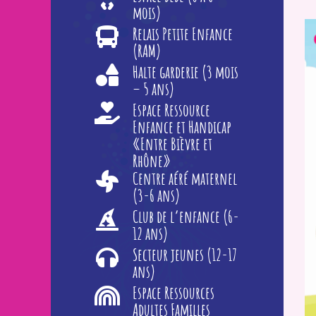
mois)
Relais Petite Enfance
(RAM)
Halte garderie (3 mois
– 5 ans)
Espace Ressource
Enfance et Handicap
«Entre Bièvre et
Rhône»
Centre aéré maternel
(3-6 ans)
Club de l’enfance (6-
12 ans)
Secteur jeunes (12-17
ans)
Espace Ressources
Adultes Familles