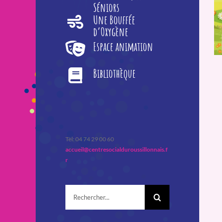
Séniors
Une Bouffée
d’Oxygène
Espace animation
Bibliothèque
Tèl: 04 74 29 00 60
accueil@centresocialduroussillonnais.f
r
Rechercher: