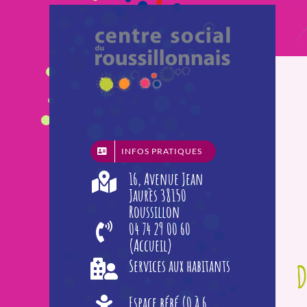
Passer
au
contenu
INFOS PRATIQUES
16, Avenue Jean
Jaurès 38150
Roussillon
04 74 29 00 60
(Accueil)
Services aux habitants
D
Espace bébé (0 à 6