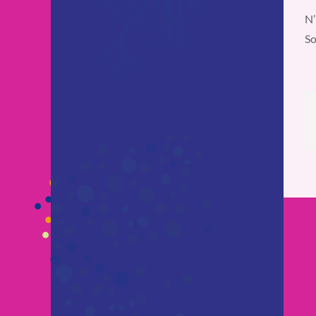
N’
So