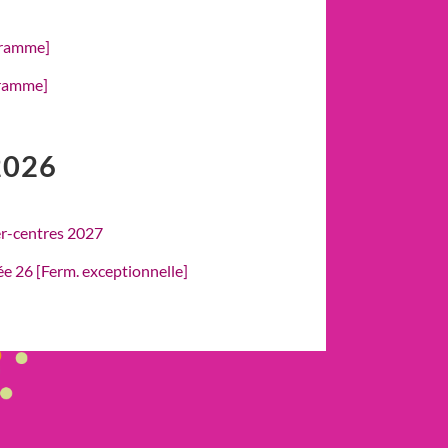
gramme]
gramme]
2026
er-centres 2027
rée 26 [Ferm. exceptionnelle]