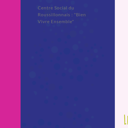
Centre Social du
Roussillonnais : "Bien
Vivre Ensemble"
L