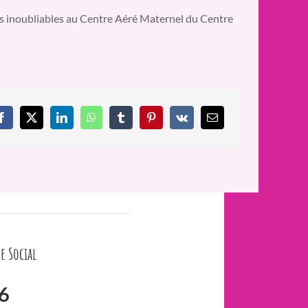
nts inoubliables au Centre Aéré Maternel du Centre
Facebook
X
LinkedIn
WhatsApp
Tumblr
Pinterest
Vk
Email
e Social
6