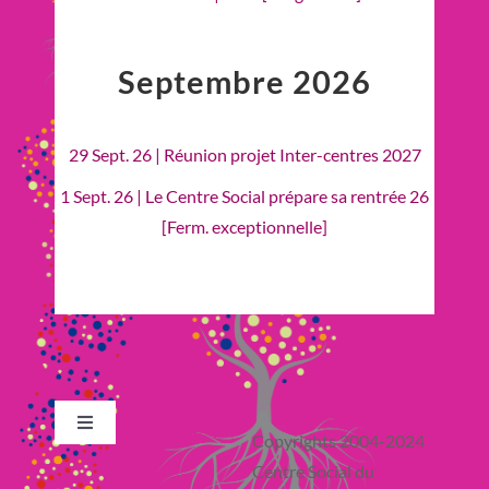
Septembre 2026
29 Sept. 26 | Réunion projet Inter-centres 2027
1 Sept. 26 | Le Centre Social prépare sa rentrée 26
[Ferm. exceptionnelle]
Toggle
Copyrights 2004-2024
Navigation
Centre Social du
Retour en Haut