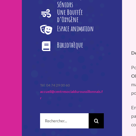
Séniors
Une Bouffée
d’Oxygène
Espace animation
Bibliothèque
De
Po
Ol
ma
Tèl: 04 74 29 00 60
accueil@centresocialduroussillonnais.f
po
r
En
pa
Rechercher:
co