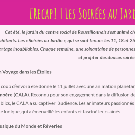
[Recap] | Les Soirées au Jar
Cet été, le jardin du centre social de Roussillonnais s’est animé c
abitants. Les « Soirées au Jardin », qui se sont tenues les 11, 18 et 2
artage inoubliables. Chaque semaine, une soixantaine de personnes, 
et profiter des douces soirée
 Voyage dans les Étoiles
 coup d’envoi a été donné le 11 juillet avec une animation planét
mpère (CALA)
. Reconnu pour son engagement dans la diffusion d
blics, le CALA a su captiver l’audience. Les animateurs passionné
e ludique, qui a émerveillé les enfants et fasciné leurs aînés.
sique du Monde et Rêveries