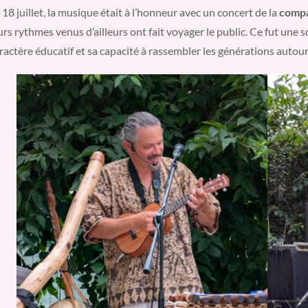
 18 juillet, la musique était à l’honneur avec un concert de la
compa
urs rythmes venus d’ailleurs ont fait voyager le public. Ce fut une
ractère éducatif et sa capacité à rassembler les générations autour