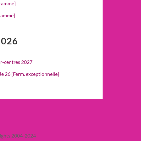
gramme]
gramme]
2026
er-centres 2027
rée 26 [Ferm. exceptionnelle]
ights 2004-2024