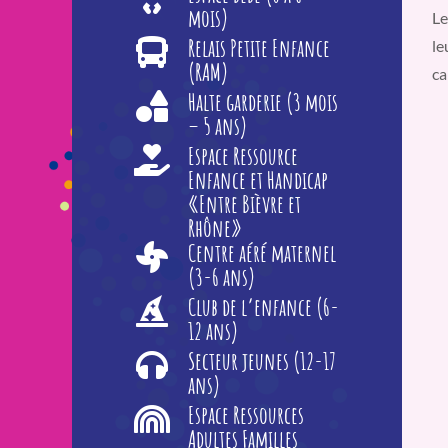
mois)
Le
Relais Petite Enfance
le
(RAM)
ca
Halte garderie (3 mois
– 5 ans)
Espace Ressource
Enfance et Handicap
«Entre Bièvre et
Rhône»
Centre aéré maternel
(3-6 ans)
Club de l’enfance (6-
12 ans)
Secteur jeunes (12-17
ans)
Espace Ressources
Adultes Familles