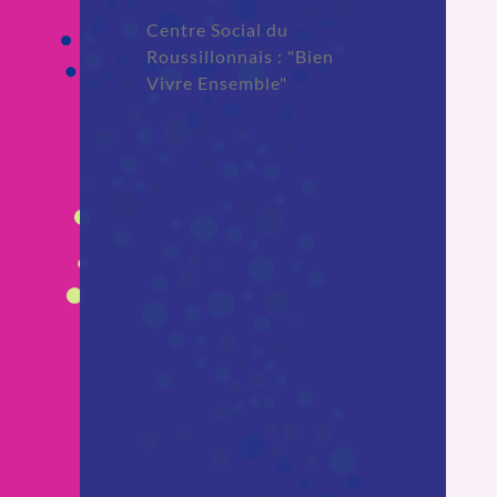
Centre Social du
Roussillonnais : "Bien
Vivre Ensemble"