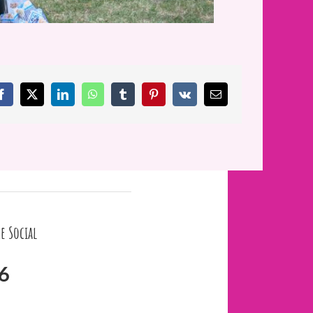
Facebook
X
LinkedIn
WhatsApp
Tumblr
Pinterest
Vk
Email
e Social
6