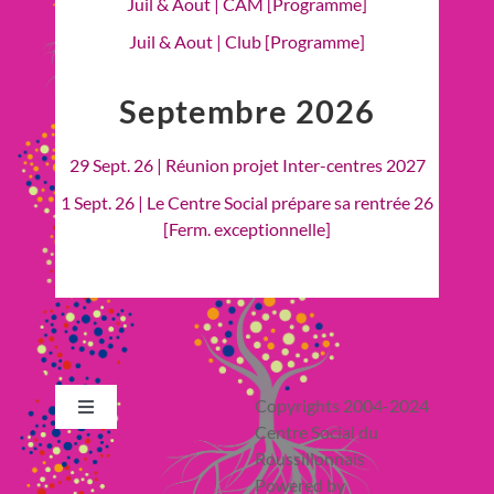
Juil & Aout | CAM [Programme]
Juil & Aout | Club [Programme]
Septembre 2026
29 Sept. 26 | Réunion projet Inter-centres 2027
1 Sept. 26 | Le Centre Social prépare sa rentrée 26
[Ferm. exceptionnelle]
Copyrights 2004-2024
Toggle
Centre Social du
Navigation
Roussillonnais
Retour en Haut
Powered by