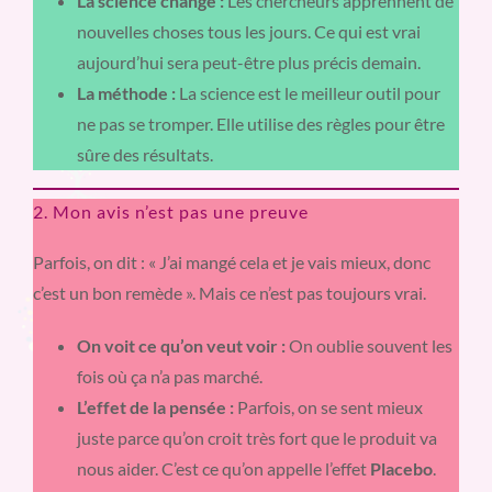
La science change :
Les chercheurs apprennent de
nouvelles choses tous les jours. Ce qui est vrai
aujourd’hui sera peut-être plus précis demain.
La méthode :
La science est le meilleur outil pour
ne pas se tromper. Elle utilise des règles pour être
sûre des résultats.
2. Mon avis n’est pas une preuve
Parfois, on dit : « J’ai mangé cela et je vais mieux, donc
c’est un bon remède ». Mais ce n’est pas toujours vrai.
On voit ce qu’on veut voir :
On oublie souvent les
fois où ça n’a pas marché.
L’effet de la pensée :
Parfois, on se sent mieux
juste parce qu’on croit très fort que le produit va
nous aider. C’est ce qu’on appelle l’effet
Placebo
.