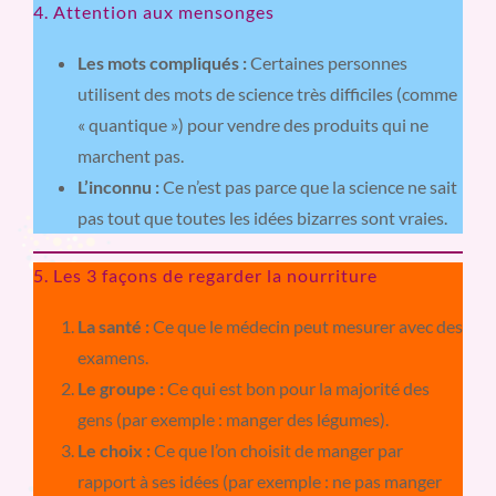
4. Attention aux mensonges
Les mots compliqués :
Certaines personnes
utilisent des mots de science très difficiles (comme
« quantique ») pour vendre des produits qui ne
marchent pas.
L’inconnu :
Ce n’est pas parce que la science ne sait
pas tout que toutes les idées bizarres sont vraies.
5. Les 3 façons de regarder la nourriture
La santé :
Ce que le médecin peut mesurer avec des
examens.
Le groupe :
Ce qui est bon pour la majorité des
gens (par exemple : manger des légumes).
Le choix :
Ce que l’on choisit de manger par
rapport à ses idées (par exemple : ne pas manger