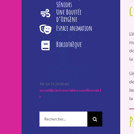
Séniors
c
Une Bouffée
d’Oxygène
Espace animation
L’
ma
Bibliothèque
do
la
L’
de
Tèl: 04 74 29 00 60
li
accueil@centresocialduroussillonnais.f
r
la
Rechercher:
P