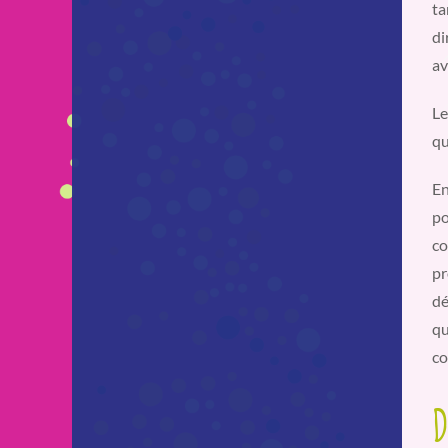
ta
di
av
Le
qu
En
po
co
pr
dé
qu
co
D