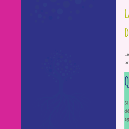
l
d
Le
pr
Q
Si
dé
ag