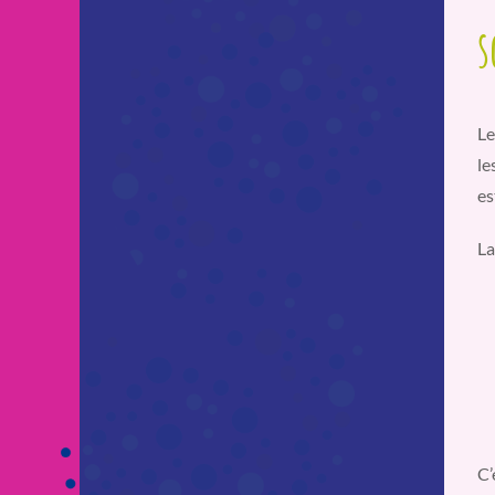
s
Le
le
es
La
C’