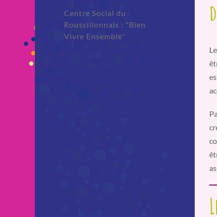
d
Centre Social du
Roussillonnais : "Bien
Vivre Ensemble"
Le
êt
es
ac
Pa
cr
co
êt
as
L