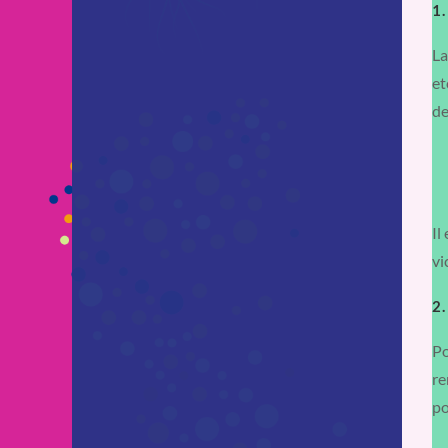
1.
La
et
de
Il
vi
2
Po
re
po