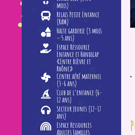
mois)
Relais Petite Enfance
(RAM)
Halte garderie (3 mois
– 5 ans)
Espace Ressource
Enfance et Handicap
«Entre Bièvre et
Rhône»
Centre aéré maternel
(3-6 ans)
Club de l’enfance (6-
12 ans)
Secteur jeunes (12-17
ans)
P
Espace Ressources
Adultes Familles