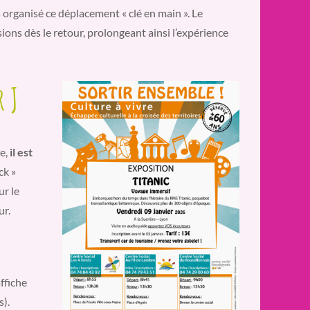
 organisé ce déplacement « clé en main ». Le
ons dès le retour, prolongeant ainsi l’expérience
r J
te,
il est
ck »
ur le
ur.
ffiche
s).