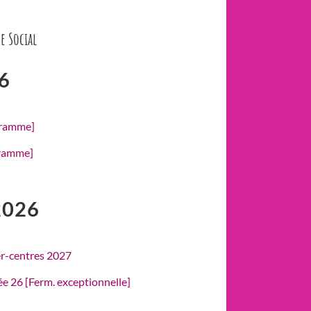
e Social
6
gramme]
gramme]
2026
er-centres 2027
rée 26 [Ferm. exceptionnelle]