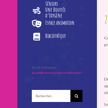
Séniors
Une Bouffée
d’Oxygène
2
Espace animation
Bibliothèque
Ce
pr
Tèl: 04 74 29 00 60
accueil@centresocialduroussillonnais.f
r
Dè
ap
si
Rechercher:
Le