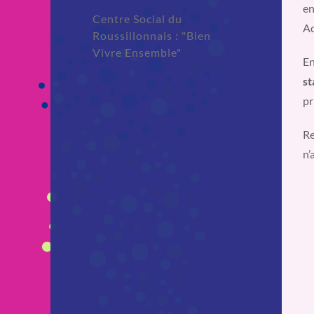
en
Centre Social du
Ac
Roussillonnais : "Bien
Vivre Ensemble"
En
st
pr
Re
n’