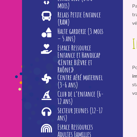
mois)
Pa
Relais Petite Enfance
tr
(RAM)
vé
Halte garderie (3 mois
– 5 ans)
I
Espace Ressource
Enfance et Handicap
«Entre Bièvre et
Po
Rhône»
im
Centre aéré maternel
(3-6 ans)
st
Club de l’enfance (6-
vo
12 ans)
Secteur jeunes (12-17
ans)
Espace Ressources
Adultes Familles