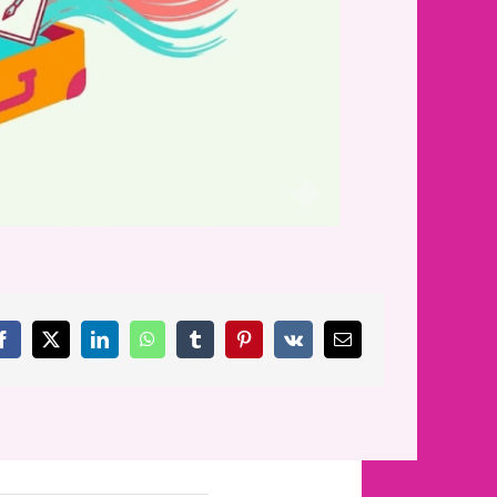
Facebook
X
LinkedIn
WhatsApp
Tumblr
Pinterest
Vk
Email