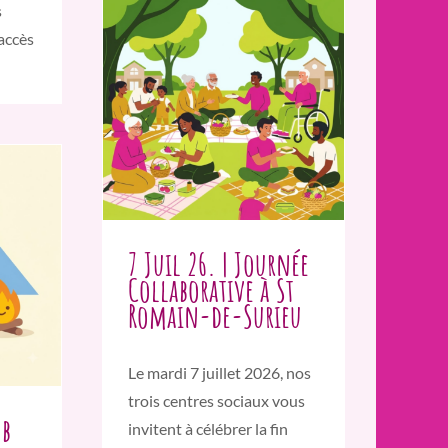
s
accès
7 Juil 26. | Journée
Collaborative à St
Romain-de-Surieu
Le mardi 7 juillet 2026, nos
trois centres sociaux vous
ub
invitent à célébrer la fin