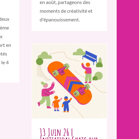
à
en août, partageons des
moments de créativité et
 deux
d'épanouissement.
hème
ux
ort en
ptés
 le 4
13 Juin 26 |