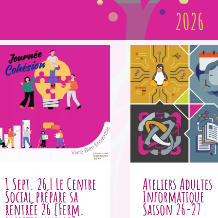
2026
1 Sept. 26 | Le Centre
Ateliers Adultes
Social prépare sa
Informatique
rentrée 26 [Ferm.
Saison 26-27