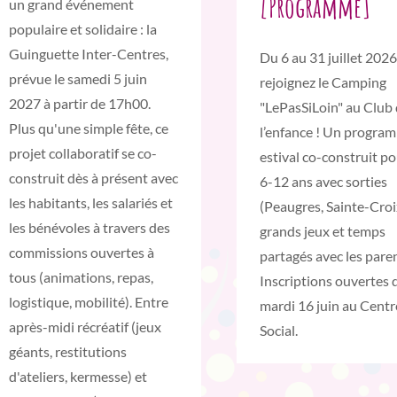
[Programme]
un grand événement
populaire et solidaire : la
Guinguette Inter-Centres,
Du 6 au 31 juillet 2026
prévue le samedi 5 juin
rejoignez le Camping
2027 à partir de 17h00.
"LePasSiLoin" au Club
Plus qu'une simple fête, ce
l’enfance ! Un progra
projet collaboratif se co-
estival co-construit po
construit dès à présent avec
6-12 ans avec sorties
les habitants, les salariés et
(Peaugres, Sainte-Croi
les bénévoles à travers des
grands jeux et temps
commissions ouvertes à
partagés avec les paren
tous (animations, repas,
Inscriptions ouvertes d
logistique, mobilité). Entre
mardi 16 juin au Centr
après-midi récréatif (jeux
Social.
géants, restitutions
d'ateliers, kermesse) et