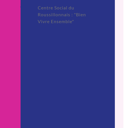
Centre Social du
Roussillonnais : "Bien
Vivre Ensemble"