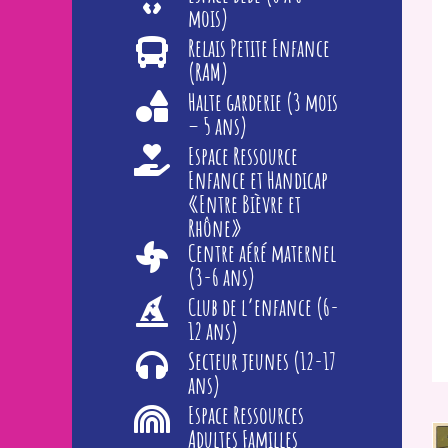
mois)
Relais Petite Enfance
(RAM)
Halte garderie (3 mois
– 5 ans)
Espace Ressource
Enfance et Handicap
«Entre Bièvre et
Rhône»
Centre aéré maternel
(3-6 ans)
Club de l’enfance (6-
12 ans)
Secteur jeunes (12-17
ans)
Espace Ressources
Adultes Familles