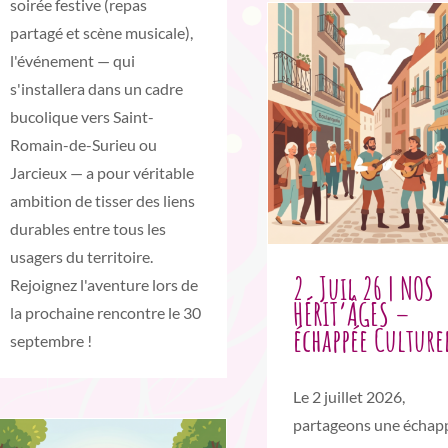
soirée festive (repas
partagé et scène musicale),
l'événement — qui
s'installera dans un cadre
bucolique vers Saint-
Romain-de-Surieu ou
Jarcieux — a pour véritable
ambition de tisser des liens
durables entre tous les
usagers du territoire.
2. Juil 26 | NOS
Rejoignez l'aventure lors de
HÉRIT’ÂGES –
la prochaine rencontre le 30
échappée Culture
septembre !
Le 2 juillet 2026,
partageons une échap