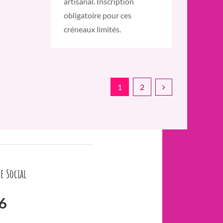
artisanal. Inscription
obligatoire pour ces
créneaux limités.
1
2
e Social
6