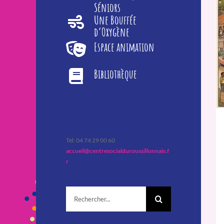
Séniors
Une Bouffée
d’Oxygène
Espace animation
Bibliothèque
Tèl: 04 74 29 00 60
accueil@centresocialduroussillonnais.f
r
Rechercher: