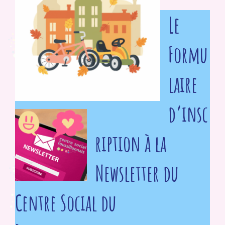
Le
Formu
laire
d’insc
ription à la
Newsletter du
Centre Social du