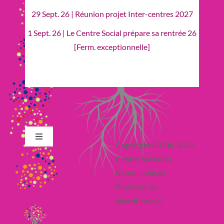
29 Sept. 26 | Réunion projet Inter-centres 2027
1 Sept. 26 | Le Centre Social prépare sa rentrée 26
[Ferm. exceptionnelle]
Toggle
Copyrights 2004-2024
Navigation
Centre Social du
Retour en Haut
Roussillonnais
Powered by
Actualité
WordPress(c)