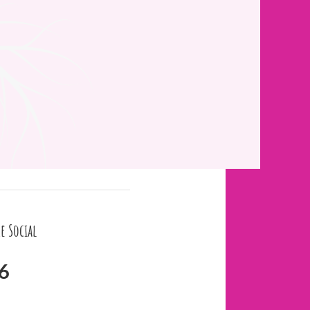
e Social
6