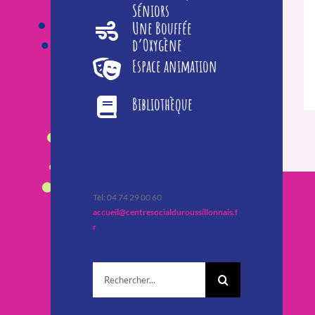
Séniors
Une Bouffée
d’Oxygène
Espace animation
Bibliothèque
Tèl: 04 74 29 00 60
accueil@centresocialduroussillonnais.f
r
Rechercher: