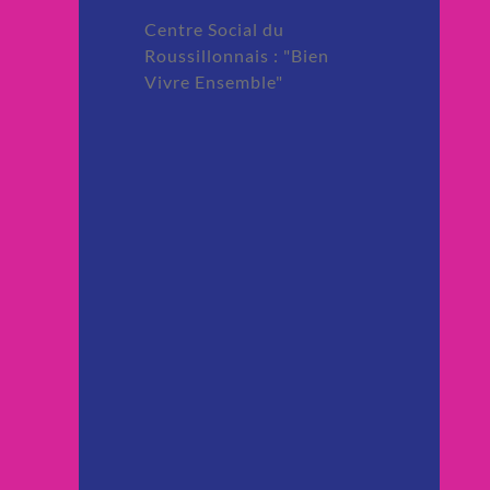
Centre Social du
Roussillonnais : "Bien
Vivre Ensemble"