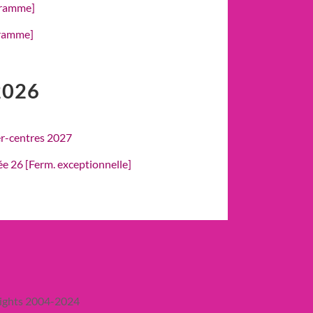
gramme]
gramme]
2026
er-centres 2027
rée 26 [Ferm. exceptionnelle]
ights 2004-2024