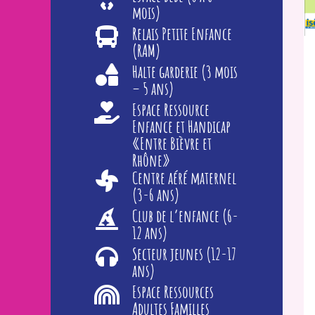
mois)
Relais Petite Enfance
(RAM)
Halte garderie (3 mois
– 5 ans)
Espace Ressource
Enfance et Handicap
«Entre Bièvre et
Rhône»
Centre aéré maternel
(3-6 ans)
Club de l’enfance (6-
12 ans)
Secteur jeunes (12-17
ans)
Espace Ressources
Adultes Familles