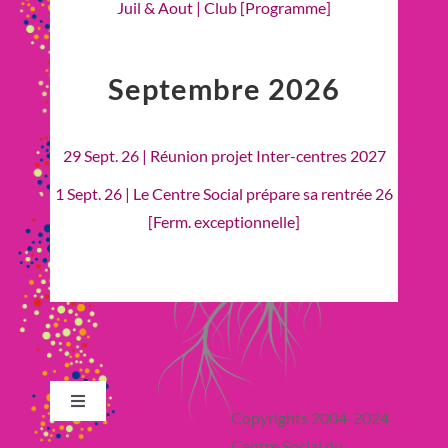
Juil & Aout | Club [Programme]
Septembre 2026
29 Sept. 26 | Réunion projet Inter-centres 2027
1 Sept. 26 | Le Centre Social prépare sa rentrée 26
[Ferm. exceptionnelle]
Toggle
Copyrights 2004-2024
Navigation
Centre Social du