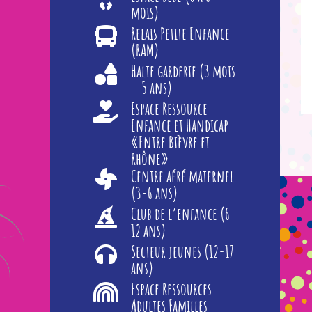
mois)
Relais Petite Enfance
(RAM)
Halte garderie (3 mois
– 5 ans)
Espace Ressource
Enfance et Handicap
«Entre Bièvre et
Rhône»
Centre aéré maternel
(3-6 ans)
Club de l’enfance (6-
12 ans)
Secteur jeunes (12-17
ans)
Espace Ressources
Adultes Familles