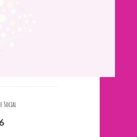
e Social
6