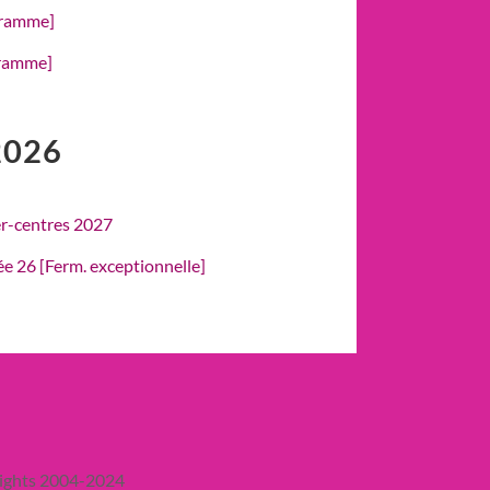
gramme]
gramme]
2026
er-centres 2027
rée 26 [Ferm. exceptionnelle]
ights 2004-2024