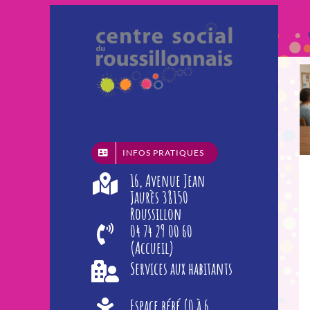
Passer
au
contenu
INFOS PRATIQUES
16, Avenue Jean
Jaurès 38150
Roussillon
04 74 29 00 60
(Accueil)
Services aux habitants
Espace bébé (0 à 6