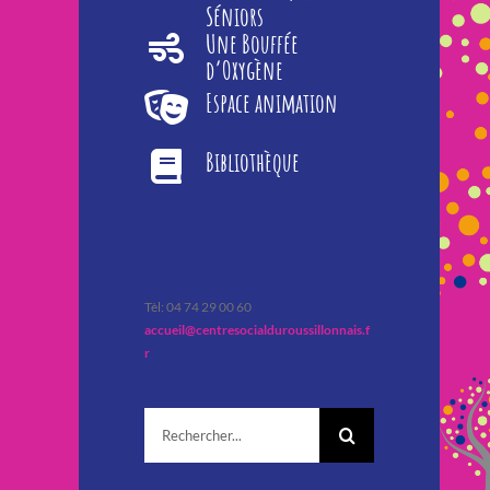
Séniors
Une Bouffée
d’Oxygène
Espace animation
Bibliothèque
Tèl: 04 74 29 00 60
accueil@centresocialduroussillonnais.f
r
Rechercher: