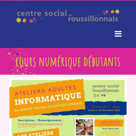
Passer
au
contenu
cours numérique débutants