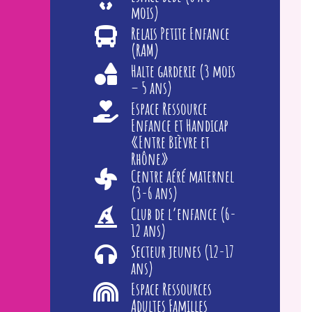
mois)
Relais Petite Enfance
(RAM)
Halte garderie (3 mois
– 5 ans)
Espace Ressource
Enfance et Handicap
«Entre Bièvre et
Rhône»
Centre aéré maternel
(3-6 ans)
Club de l’enfance (6-
12 ans)
Secteur jeunes (12-17
ans)
Espace Ressources
Adultes Familles