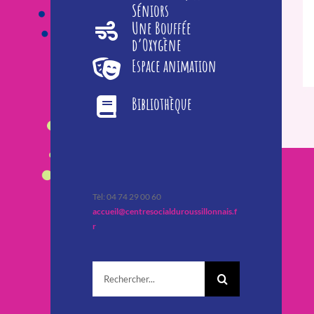
Séniors
Une Bouffée
d’Oxygène
Espace animation
Bibliothèque
Tèl: 04 74 29 00 60
accueil@centresocialduroussillonnais.f
r
Rechercher: