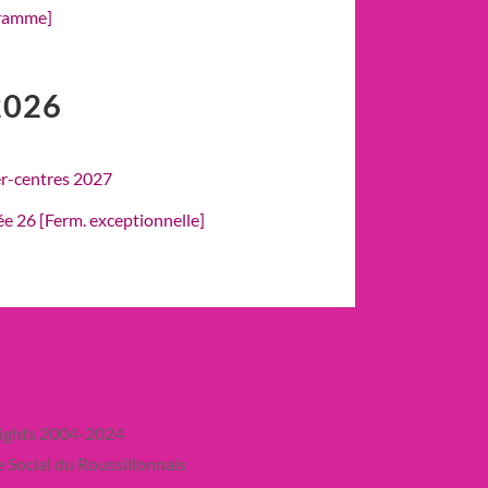
gramme]
2026
er-centres 2027
rée 26 [Ferm. exceptionnelle]
ights 2004-2024
 Social du Roussillonnais