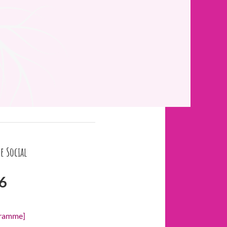
e Social
6
gramme]