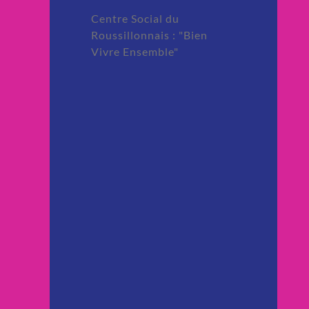
Centre Social du
Roussillonnais : "Bien
Vivre Ensemble"