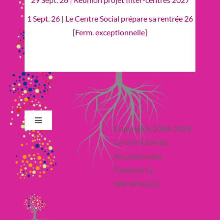
1 Sept. 26 | Le Centre Social prépare sa rentrée 26
[Ferm. exceptionnelle]
Toggle
Copyrights 2004-2024
Navigation
Centre Social du
Retour en Haut
Roussillonnais
Powered by
Actualité
WordPress(c)
France Services