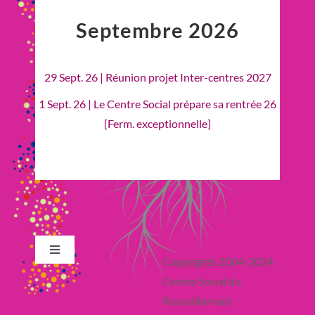
Septembre 2026
29 Sept. 26 | Réunion projet Inter-centres 2027
1 Sept. 26 | Le Centre Social prépare sa rentrée 26
[Ferm. exceptionnelle]
Toggle
Copyrights 2004-2024
Navigation
Centre Social du
Retour en Haut
Roussillonnais