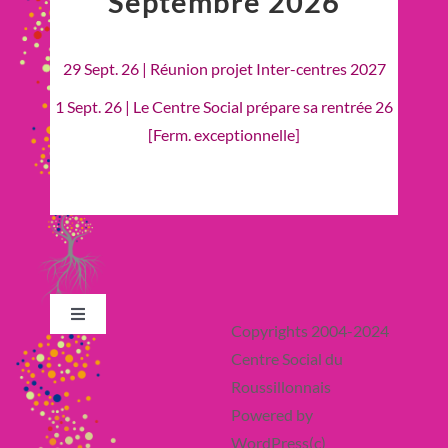
Septembre 2026
29 Sept. 26 | Réunion projet Inter-centres 2027
1 Sept. 26 | Le Centre Social prépare sa rentrée 26
[Ferm. exceptionnelle]
Toggle
Copyrights 2004-2024
Navigation
Centre Social du
Retour en Haut
Roussillonnais
Powered by
Actualité
WordPress(c)