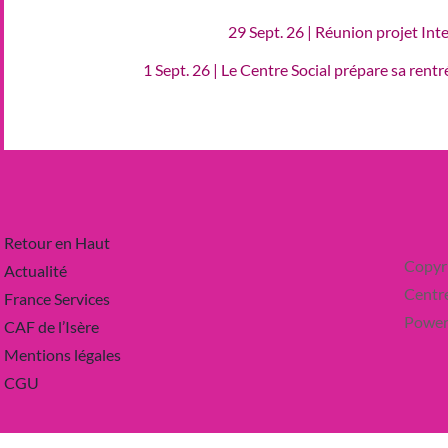
29 Sept. 26 | Réunion projet Int
1 Sept. 26 | Le Centre Social prépare sa rent
Retour en Haut
Copyr
Actualité
Centre
France Services
Power
CAF de l’Isère
Mentions légales
CGU