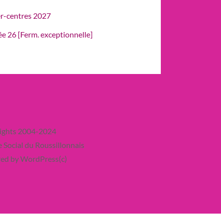
er-centres 2027
rée 26 [Ferm. exceptionnelle]
ights 2004-2024
 Social du Roussillonnais
ed by WordPress(c)