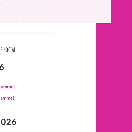
e Social
6
gramme]
gramme]
2026