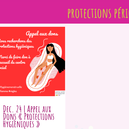
protections pér
Dec. 24 | Appel aux
Dons « Protections
Hygièniques »