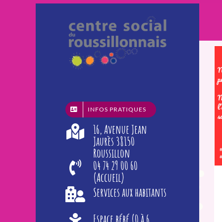
Passer
au
contenu
INFOS PRATIQUES
16, Avenue Jean
Jaurès 38150
Roussillon
04 74 29 00 60
(Accueil)
Services aux habitants
Espace bébé (0 à 6