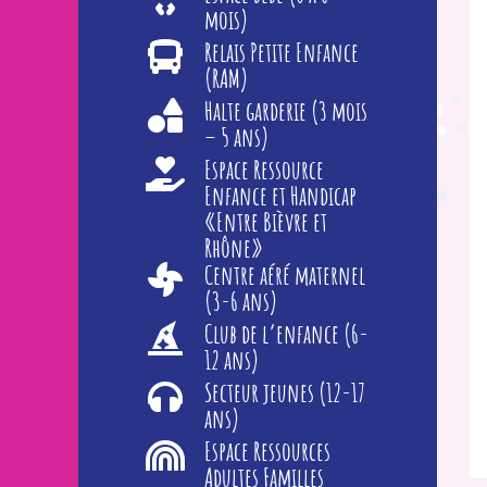
mois)
Relais Petite Enfance
(RAM)
Halte garderie (3 mois
– 5 ans)
Espace Ressource
Enfance et Handicap
«Entre Bièvre et
Rhône»
Centre aéré maternel
(3-6 ans)
Club de l’enfance (6-
12 ans)
Secteur jeunes (12-17
ans)
Espace Ressources
Adultes Familles