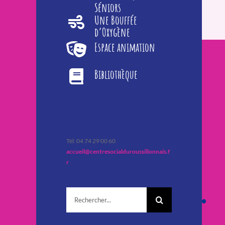
Séniors
Une Bouffée
d’Oxygène
Espace animation
Bibliothèque
Tèl: 04 74 29 00 60
accueil@centresocialduroussillonnais.f
r
Rechercher: