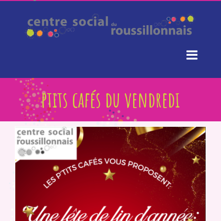
Passer
au
contenu
ptits cafés du vendredi