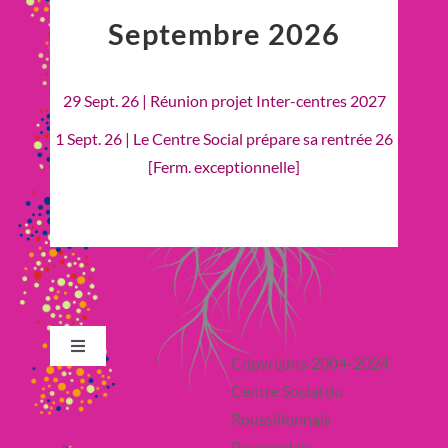
Septembre 2026
29 Sept. 26 | Réunion projet Inter-centres 2027
1 Sept. 26 | Le Centre Social prépare sa rentrée 26
[Ferm. exceptionnelle]
Toggle
Copyrights 2004-2024
Navigation
Centre Social du
Retour en Haut
Roussillonnais
Powered by