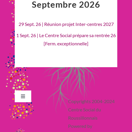
Septembre 2026
29 Sept. 26 | Réunion projet Inter-centres 2027
1 Sept. 26 | Le Centre Social prépare sa rentrée 26
[Ferm. exceptionnelle]
Toggle
Copyrights 2004-2024
Navigation
Centre Social du
Retour en Haut
Roussillonnais
Powered by
Actualité