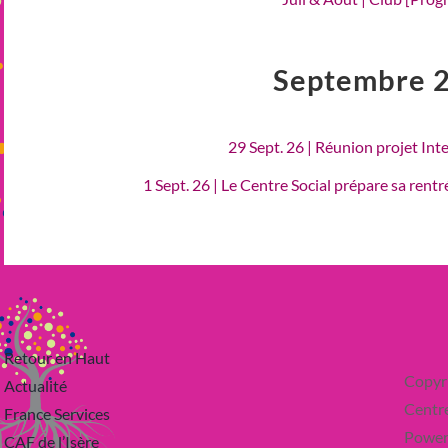
Septembre 
29 Sept. 26 | Réunion projet Int
1 Sept. 26 | Le Centre Social prépare sa rent
Retour en Haut
Copyr
Actualité
Centre
France Services
Power
CAF de l’Isère