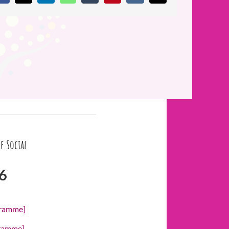
e Social
6
gramme]
gramme]