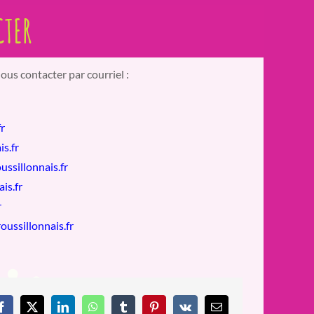
CTER
nous contacter par courriel :
r
s.fr
ssillonnais.fr
is.fr
r
oussillonnais.fr
Facebook
X
LinkedIn
WhatsApp
Tumblr
Pinterest
Vk
Email