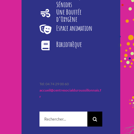
Séniors
Une Bouffée
d’Oxygène
Espace animation
Bibliothèque
Tèl: 04 74 29 00 60
accueil@centresocialduroussillonnais.f
r
Rechercher: