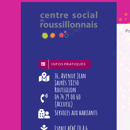
Passer
au
contenu
Po
INFOS PRATIQUES
16, Avenue Jean
Jaurès 38150
Roussillon
04 74 29 00 60
(Accueil)
Services aux habitants
Espace bébé (0 à 6