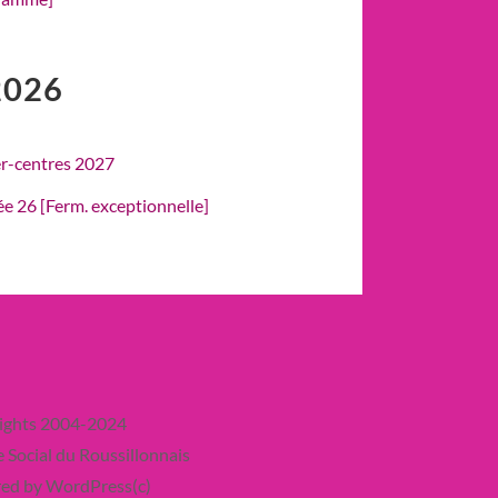
2026
er-centres 2027
rée 26 [Ferm. exceptionnelle]
ights 2004-2024
 Social du Roussillonnais
ed by WordPress(c)