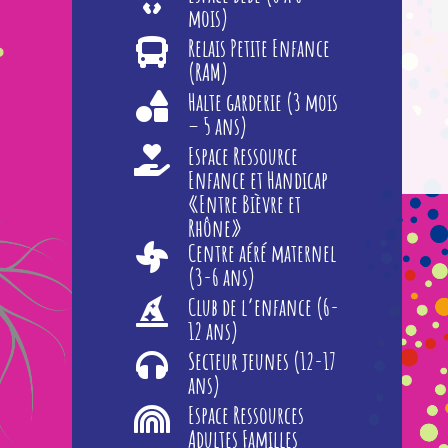
mois)
Relais Petite Enfance
(RAM)
Halte garderie (3 mois
– 5 ans)
Espace Ressource
Enfance et Handicap
«Entre Bièvre et
Rhône»
Centre aéré maternel
(3-6 ans)
Club de l’enfance (6-
12 ans)
Secteur jeunes (12-17
ans)
Espace Ressources
Adultes Familles