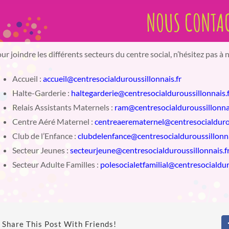
NOUS CONTA
ur joindre les différents secteurs du centre social, n’hésitez pas à 
Accueil :
accueil@centresocialduroussillonnais.fr
Halte-Garderie :
haltegarderie@centresocialduroussillonnais.f
Relais Assistants Maternels :
ram@centresocialduroussillonnai
Centre Aéré Maternel :
centreaerematernel@centresocialdurou
Club de l’Enfance :
clubdelenfance@centresocialduroussillonna
Secteur Jeunes :
secteurjeune@centresocialduroussillonnais.f
Secteur Adulte Familles :
polesocialetfamilial@centresocialdur
Share This Post With Friends!