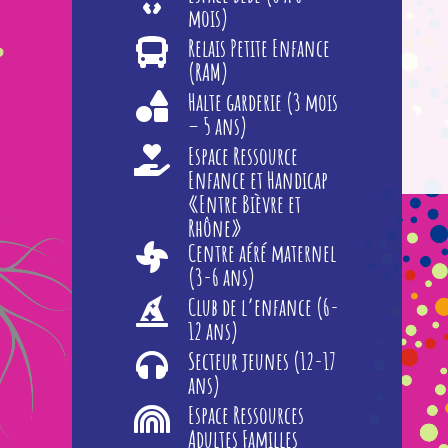
mois)
Relais Petite Enfance
(RAM)
Halte garderie (3 mois
– 5 ans)
Espace Ressource
Enfance et Handicap
«Entre Bièvre et
Rhône»
Centre aéré maternel
(3-6 ans)
Club de l’enfance (6-
12 ans)
Secteur jeunes (12-17
ans)
Espace Ressources
Adultes Familles