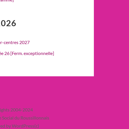
2026
er-centres 2027
rée 26 [Ferm. exceptionnelle]
ights 2004-2024
 Social du Roussillonnais
ed by WordPress(c)