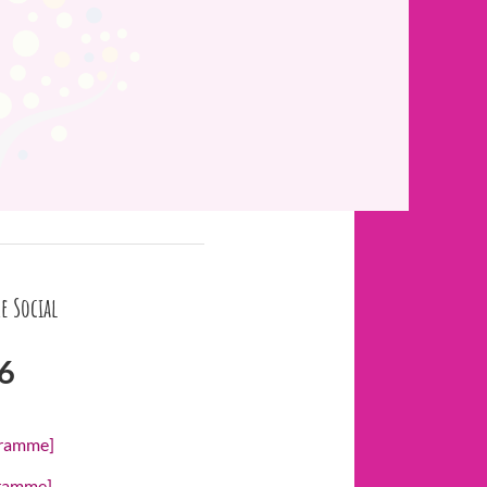
e Social
6
gramme]
gramme]