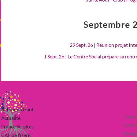
Septembre 
29 Sept. 26 | Réunion projet Int
1 Sept. 26 | Le Centre Social prépare sa rent
Retour en Haut
Copyr
Actualité
Centre
France Services
Power
CAF de l’Isère