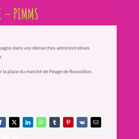
E – PIMMS
mpagne dans vos démarches administratives
.
ur la place du marché de Péage de Roussillon.
Facebook
X
LinkedIn
WhatsApp
Tumblr
Pinterest
Vk
Email