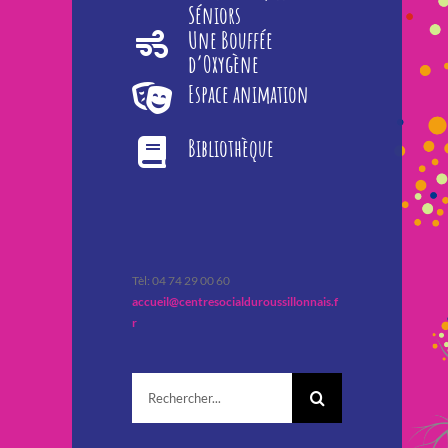
Séniors
Une Bouffée
d’Oxygène
Espace animation
Bibliothèque
Tèl: 04 74 29 00 60
accueil@centresocialduroussillonnais.f
r
Rechercher: