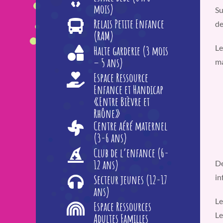
mois)
Su
Relais Petite Enfance
de
(RAM)
Le
Halte garderie (3 mois
– 5 ans)
ma
Espace Ressource
Enfance et Handicap
«Entre Bièvre et
Rhône»
Centre aéré maternel
(3-6 ans)
Club de l’enfance (6-
12 ans)
De
in
Secteur jeunes (12-17
ans)
Le
Espace Ressources
Le
Adultes Familles