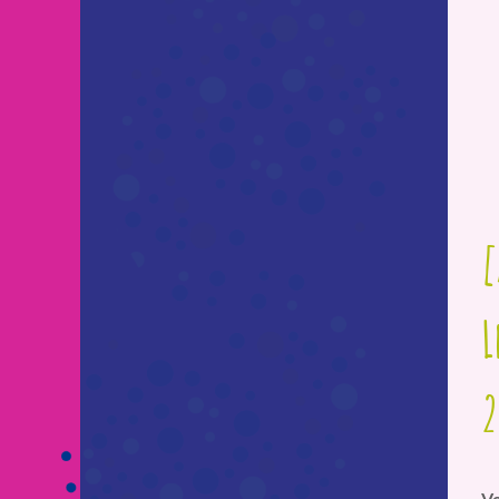
[
L
2
Vo