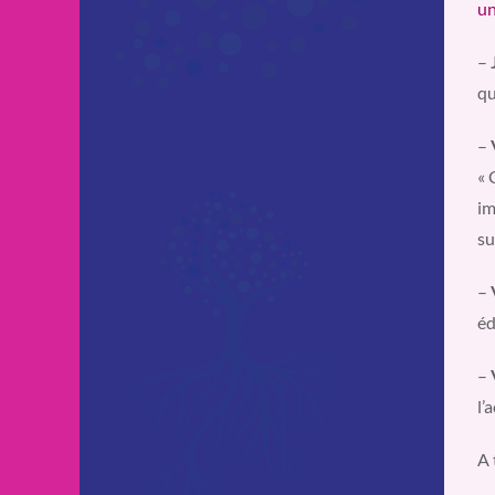
u
–
qu
–
« 
im
su
–
éd
–
l’
A 