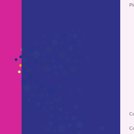
Pi
Co
Co