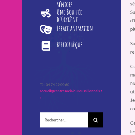
Séniors
sé
Une Bouffée
Su
d’Oxygène
d’
Espace animation
pl
Bibliothèque
Su
re
Co
ma
No
Tèl: 04 74 29 00 60
ut
accueil@centresocialduroussillonnais.f
r
Je
co
Rechercher:
Ce
le