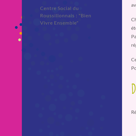
av
Centre Social du
Roussillonnais : "Bien
Ch
Vivre Ensemble"
ét
Pa
ré
Ce
Po
D
Ré