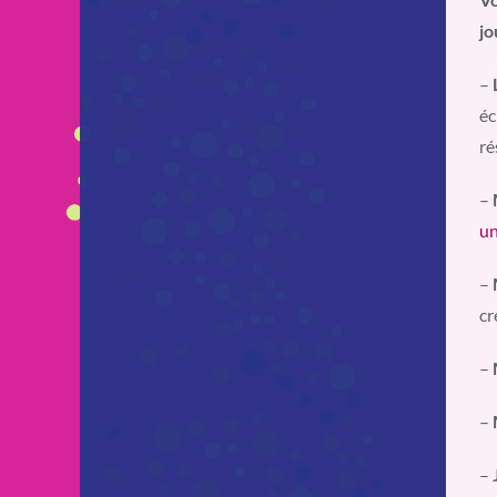
jo
–
éc
ré
–
u
–
cr
–
–
–