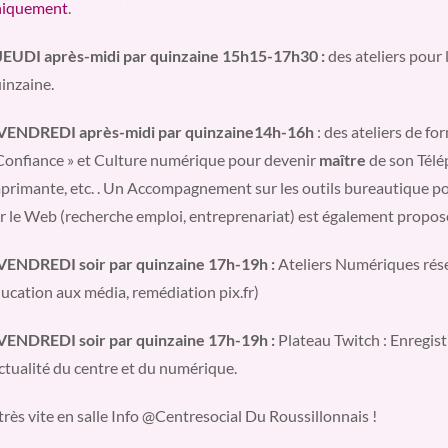
niquement
.
JEUDI après-midi par quinzaine 15h15-17h30 :
des ateliers pour
inzaine.
VENDREDI après-midi par quinzaine
14h-16h
: des ateliers de f
Confiance » et Culture numérique pour devenir
maître
de son Télé
primante, etc. . Un Accompagnement sur les outils bureautique po
r le Web (recherche emploi, entreprenariat) est également propos
VENDREDI soir par quinzaine 17h-19h :
Ateliers Numériques rése
ucation aux média, remédiation pix.fr)
VENDREDI soir par quinzaine 17h-19h :
Plateau Twitch : Enregist
actualité du centre et du numérique.
très vite en salle Info @Centresocial Du Roussillonnais !