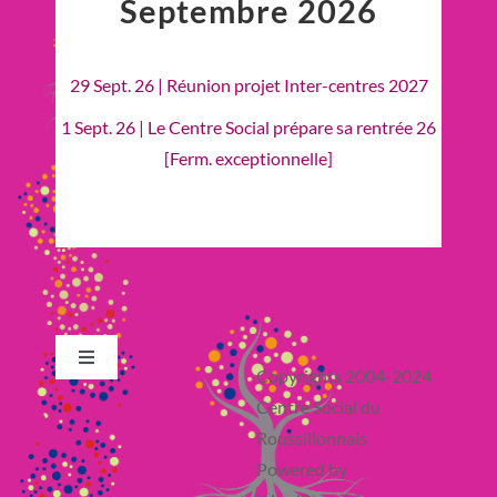
Septembre 2026
29 Sept. 26 | Réunion projet Inter-centres 2027
1 Sept. 26 | Le Centre Social prépare sa rentrée 26
[Ferm. exceptionnelle]
Toggle
Copyrights 2004-2024
Navigation
Centre Social du
Retour en Haut
Roussillonnais
Powered by
Actualité