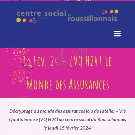
Passer
au
contenu
15 Fev. 24 – [VQ H24] Le
monde des Assurances
Décryptage du monde des assurances lors de l’atelier « Vie
Quotidienne » (VQ H24) au centre social du Roussillonnais
le jeudi 15 février 2024.