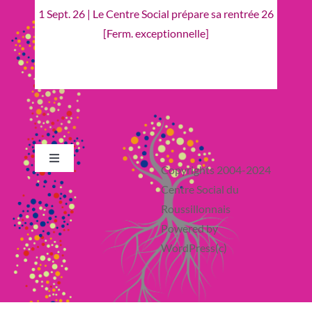
1 Sept. 26 | Le Centre Social prépare sa rentrée 26
[Ferm. exceptionnelle]
Toggle
Copyrights 2004-2024
Navigation
Centre Social du
Retour en Haut
Roussillonnais
Powered by
Actualité
WordPress(c)
France Services