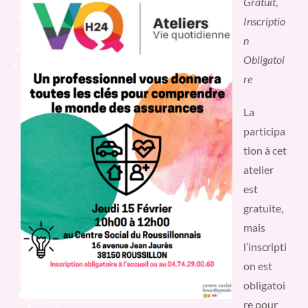
Gratuit
,
Inscriptio
n
Obligatoi
re
La
participa
tion à cet
atelier
est
gratuite,
mais
l’inscripti
on est
obligatoi
re pour