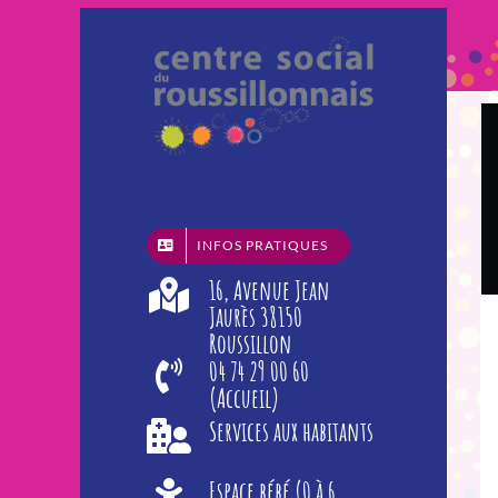
Passer
au
contenu
INFOS PRATIQUES
16, Avenue Jean
Jaurès 38150
Roussillon
04 74 29 00 60
(Accueil)
Services aux habitants
Espace bébé (0 à 6