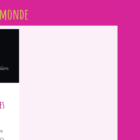
 monde
es
es
VQ