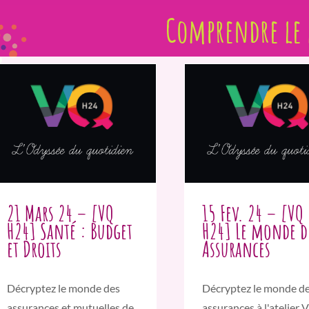
Comprendre le
21 Mars 24 – [VQ
15 Fev. 24 – [VQ
H24] Santé : Budget
H24] Le monde d
et Droits
Assurances
Décryptez le monde des
Décryptez le monde d
assurances et mutuelles de
assurances à l'atelier 