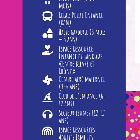
mois)
Relais Petite Enfance
(RAM)
Halte garderie (3 mois
– 5 ans)
Espace Ressource
Enfance et Handicap
«Entre Bièvre et
Rhône»
Centre aéré maternel
(3-6 ans)
Club de l’enfance (6-
12 ans)
Secteur jeunes (12-17
ans)
Espace Ressources
Adultes Familles