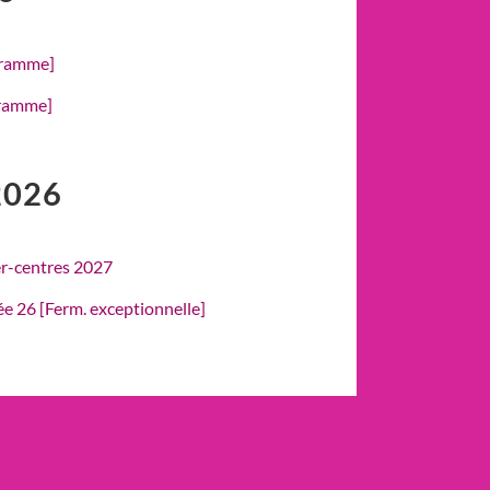
gramme]
gramme]
2026
er-centres 2027
rée 26 [Ferm. exceptionnelle]