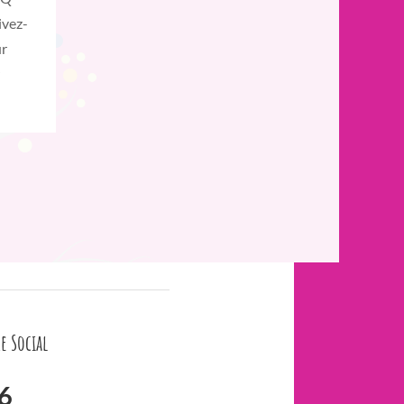
ivez-
ur
e Social
6