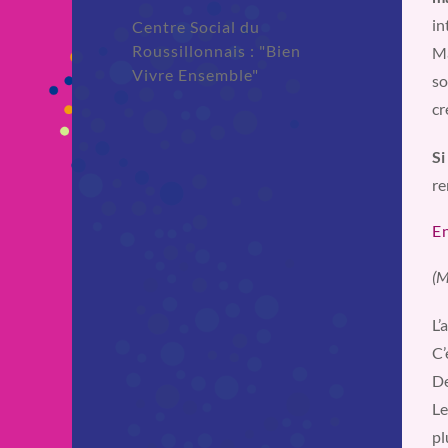
in
Centre Social du
Roussillonnais : "Bien
Ma
Vivre Ensemble"
so
cr
Si
re
En
(M
L’
C’
De
Le
pl