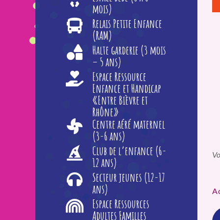
mois)
Relais Petite Enfance
(RAM)
Halte garderie (3 mois
– 5 ans)
Espace Ressource
Enfance et Handicap
«Entre Bièvre et
Rhône»
Centre aéré maternel
(3-6 ans)
Club de l’enfance (6-
Vo
12 ans)
Secteur jeunes (12-17
ans)
A
Espace Ressources
Adultes Familles