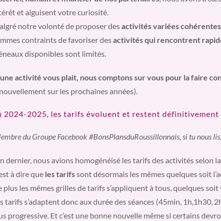
térêt et aiguisent votre curiosité.
lgré notre volonté de proposer des
activités variées cohérente
mmes contraints de favoriser des
activités qui rencontrent rapi
éneaux disponibles sont limités.
 une activité vous plait, nous comptons sur vous pour la faire c
nouvellement sur les prochaines années).
 2024-2025, les tarifs évoluent et restent définitivement
embre du Groupe Facebook #BonsPlansduRoussillonnais, si tu nous lis, tu
an dernier, nous avions homogénéisé les tarifs des activités selon l
est à dire que
les tarifs
sont désormais les mêmes quelques soit l’a
 plus les mêmes grilles de tarifs s’appliquent à tous, quelques soi
s tarifs s’adaptent donc aux durée des séances (45min, 1h,1h30, 2h
us progressive. Et c’est une bonne nouvelle même si certains devront