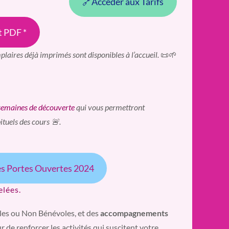
🔗Accéder aux Tarifs
t PDF *
plaires déjà imprimés sont disponibles à l’accueil.
📜🌱
semaines de découverte
qui vous permettront
ituels des cours 🚨.
ées Portes Ouvertes 2024
elées.
les ou Non Bénévoles, et des
accompagnements
r de renforcer les activités qui suscitent votre