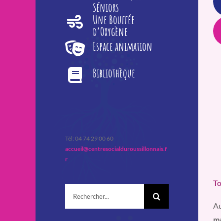
Séniors
Une Bouffée
d’Oxygène
Espace animation
Bibliothèque
Tèl: 04 74 29 00 60
accueil@centresocialduroussillonnais.f
r
To
Rechercher:
Au
ma