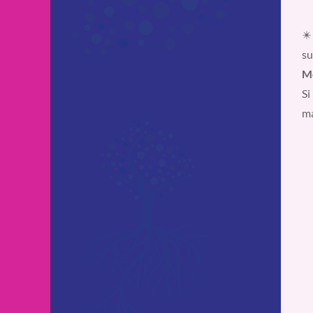
✴️
su
Mé
Si
ma