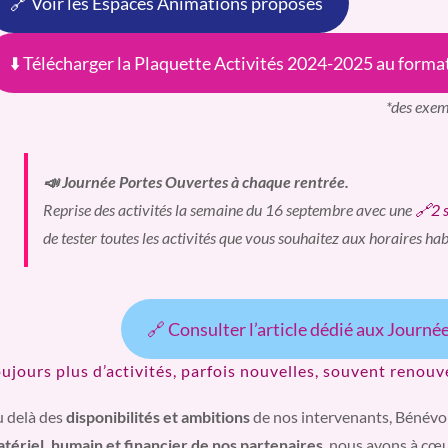
🔗 Voir les Espaces Animations proposés
⬇️ Télécharger la Plaquette Activités 2024-2025 au forma
*des exem
📣 Journée Portes Ouvertes à chaque rentrée.
Reprise des activités la semaine du 16 septembre avec une
🔗2 
de tester toutes les activités que vous souhaitez aux horaires hab
🔗 Consulter l’article dédié aux Journ
ujours plus d’activités, parfois nouvelles, souvent renouv
 delà des
disponibilités et ambitions
de nos intervenants, Bénévo
tériel, humain et financier de nos partenaires
, nous avons à cœu