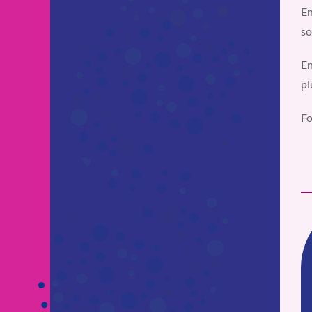
En
so
En
pl
Fo