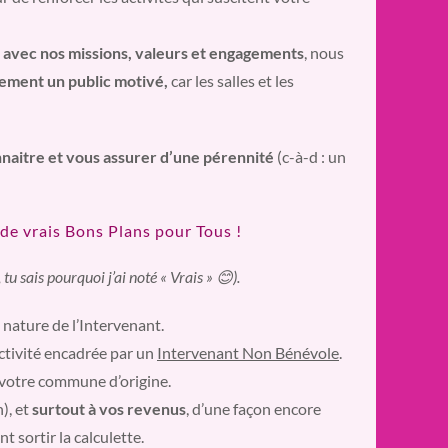
s avec nos missions, valeurs et engagements
, nous
dement un public motivé,
car les salles et les
onnaitre et vous assurer d’une pérennité
(c-à-d : un
 de vrais Bons Plans pour Tous !
 sais pourquoi j’ai noté « Vrais » 😊).
a nature de l’Intervenant.
ctivité encadrée par un
Intervenant Non Bénévole
.
t votre commune d’origine.
), et
surtout à vos revenus
, d’une façon encore
 sortir la calculette.