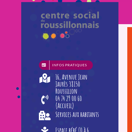
Passer
au
contenu
INFOS PRATIQUES
16, Avenue Jean
Jaurès 38150
Roussillon
04 74 29 00 60
(Accueil)
Services aux habitants
Espace bébé (0 à 6