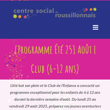
Passer
au
contenu
[Programme Été 25] Août |
Club (6-12 ans)
L’été bat son plein et le Club de l’Enfance a concocté un
programme exceptionnel pour les enfants de 6 à 12 ans
durant la dernière semaine d’août. Du lundi 25 au
vendredi 29 août 2025, préparez vos jeunes aventuriers