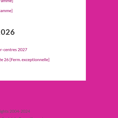
gramme]
gramme]
2026
er-centres 2027
rée 26 [Ferm. exceptionnelle]
ights 2004-2024