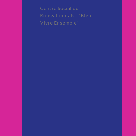
Centre Social du
Roussillonnais : "Bien
Vivre Ensemble"