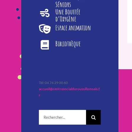
Séniors
Une Bouffée
d’Oxygène
Espace animation
Bibliothèque
Tèl: 04 74 29 00 60
accueil@centresocialduroussillonnais.f
r
Rechercher: