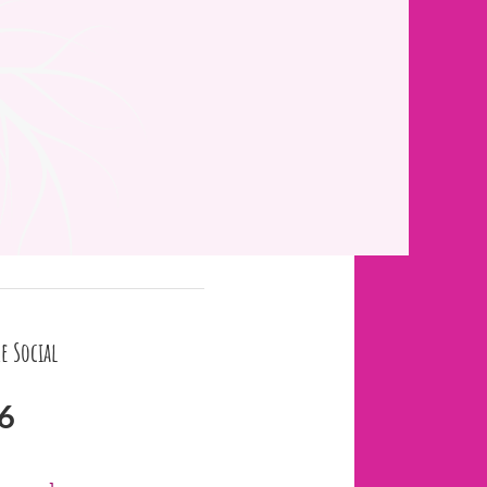
e Social
6