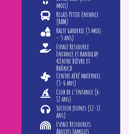
mois)
Relais Petite Enfance
(RAM)
Halte garderie (3 mois
– 5 ans)
Espace Ressource
Enfance et Handicap
«Entre Bièvre et
Rhône»
Centre aéré maternel
(3-6 ans)
Club de l’enfance (6-
12 ans)
Secteur jeunes (12-17
ans)
Espace Ressources
Adultes Familles