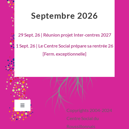
Septembre 2026
29 Sept. 26 | Réunion projet Inter-centres 2027
1 Sept. 26 | Le Centre Social prépare sa rentrée 26
[Ferm. exceptionnelle]
Toggle
Copyrights 2004-2024
Navigation
Centre Social du
Retour en Haut
Roussillonnais