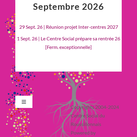
Septembre 2026
29 Sept. 26 | Réunion projet Inter-centres 2027
1 Sept. 26 | Le Centre Social prépare sa rentrée 26
[Ferm. exceptionnelle]
Toggle
Copyrights 2004-2024
Navigation
Centre Social du
Retour en Haut
Roussillonnais
Powered by