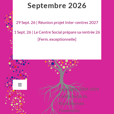
Septembre 2026
29 Sept. 26 | Réunion projet Inter-centres 2027
1 Sept. 26 | Le Centre Social prépare sa rentrée 26
[Ferm. exceptionnelle]
Toggle
Copyrights 2004-2024
Navigation
Centre Social du
Retour en Haut
Roussillonnais
Powered by