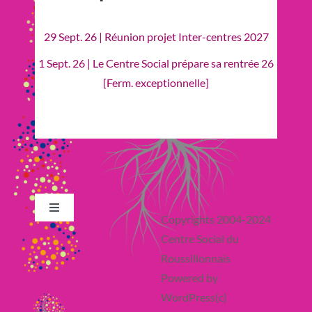
29 Sept. 26 | Réunion projet Inter-centres 2027
1 Sept. 26 | Le Centre Social prépare sa rentrée 26
[Ferm. exceptionnelle]
Toggle
Copyrights 2004-2024
Navigation
Centre Social du
Retour en Haut
Roussillonnais
Powered by
Actualité
WordPress(c)