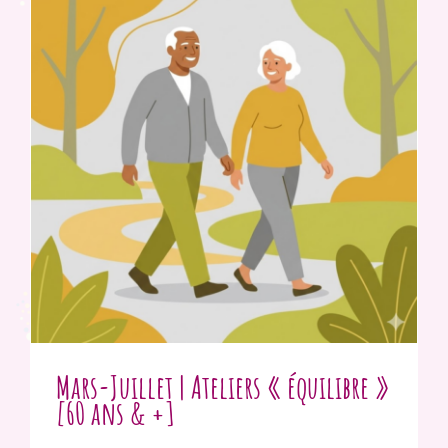
Mars-Juillet | Ateliers « équilibre »
[60 ans & +]