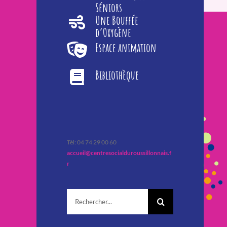
Séniors
Une Bouffée
d’Oxygène
Espace animation
Bibliothèque
Tèl: 04 74 29 00 60
accueil@centresocialduroussillonnais.f
r
Rechercher: