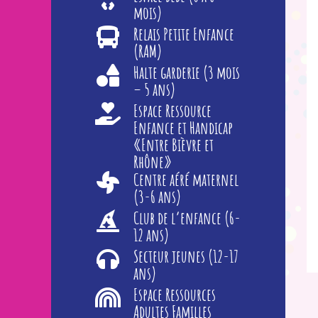
mois)
Relais Petite Enfance
(RAM)
Halte garderie (3 mois
– 5 ans)
Espace Ressource
Enfance et Handicap
«Entre Bièvre et
Rhône»
Centre aéré maternel
(3-6 ans)
Club de l’enfance (6-
12 ans)
Secteur jeunes (12-17
ans)
Espace Ressources
Adultes Familles