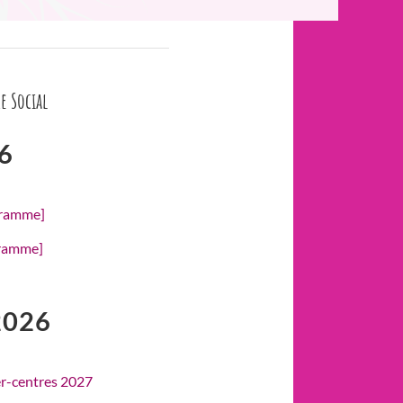
e Social
6
gramme]
gramme]
2026
er-centres 2027