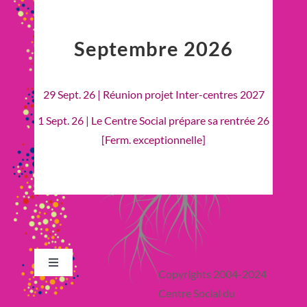
Septembre 2026
29 Sept. 26 | Réunion projet Inter-centres 2027
1 Sept. 26 | Le Centre Social prépare sa rentrée 26
[Ferm. exceptionnelle]
Toggle
Copyrights 2004-2024
Navigation
Centre Social du
Retour en Haut