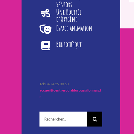
Séniors
Une Bouffée
d’Oxygène
Espace animation
Bibliothèque
Tèl: 04 74 29 00 60
accueil@centresocialduroussillonnais.f
r
Rechercher: