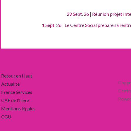
29 Sept. 26 | Réunion projet Int
1 Sept. 26 | Le Centre Social prépare sa rent
Retour en Haut
Copyr
Actualité
Centre
France Services
Power
CAF de l’Isère
Mentions légales
CGU