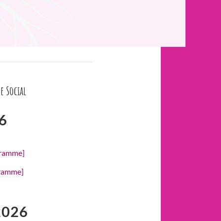
e Social
6
gramme]
gramme]
2026