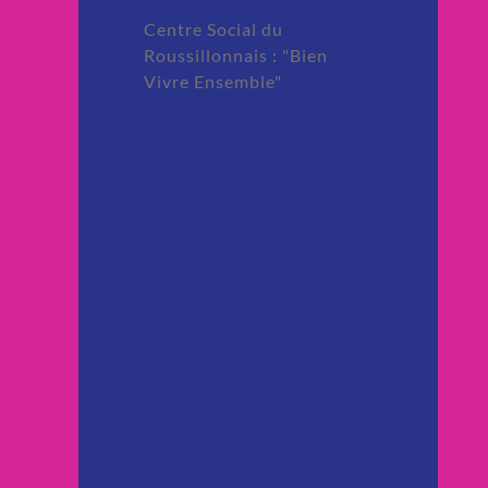
Centre Social du
Roussillonnais : "Bien
Vivre Ensemble"