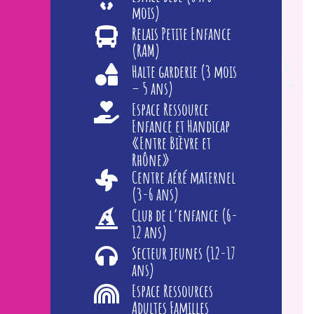
mois)
Relais Petite Enfance
(RAM)
Halte garderie (3 mois
– 5 ans)
Espace Ressource
Enfance et Handicap
«Entre Bièvre et
Rhône»
Centre aéré maternel
(3-6 ans)
Club de l’enfance (6-
12 ans)
Secteur jeunes (12-17
ans)
Espace Ressources
Adultes Familles