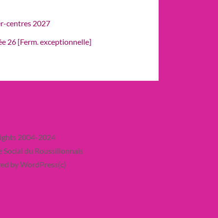
er-centres 2027
rée 26 [Ferm. exceptionnelle]
ights 2004-2024
 Social du Roussillonnais
ed by WordPress(c)