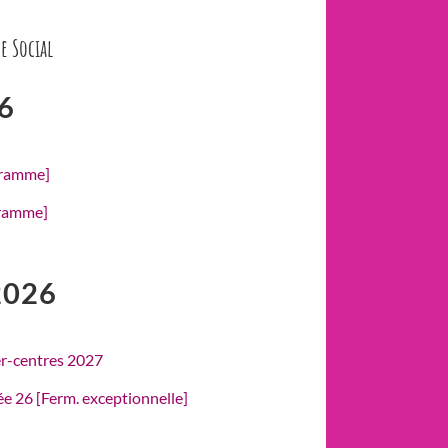
e Social
6
gramme]
gramme]
2026
er-centres 2027
rée 26 [Ferm. exceptionnelle]