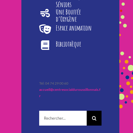
Séniors
Une Bouffée
d’Oxygène
Espace animation
Bibliothèque
Tèl: 04 74 29 00 60
accueil@centresocialduroussillonnais.f
r
Rechercher: