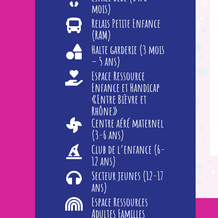
mois)
Relais Petite Enfance
(RAM)
Halte garderie (3 mois
– 5 ans)
Espace Ressource
Enfance et Handicap
«Entre Bièvre et
Rhône»
Centre aéré maternel
(3-6 ans)
Club de l’enfance (6-
12 ans)
Secteur jeunes (12-17
ans)
Espace Ressources
Adultes Familles