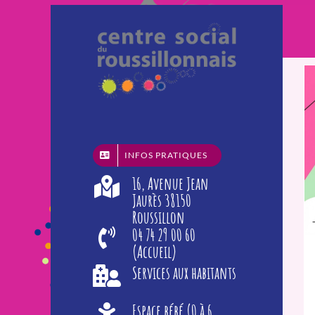
Passer
au
contenu
INFOS PRATIQUES
16, Avenue Jean
Jaurès 38150
Roussillon
04 74 29 00 60
(Accueil)
Services aux habitants
Espace bébé (0 à 6