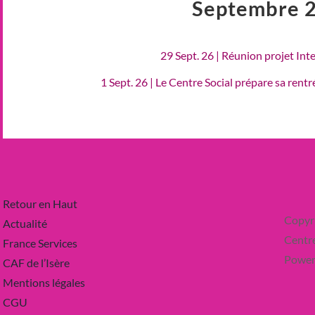
Septembre 
29 Sept. 26 | Réunion projet Int
1 Sept. 26 | Le Centre Social prépare sa rent
Retour en Haut
Copyr
Actualité
Centre
France Services
Power
CAF de l’Isère
Mentions légales
CGU