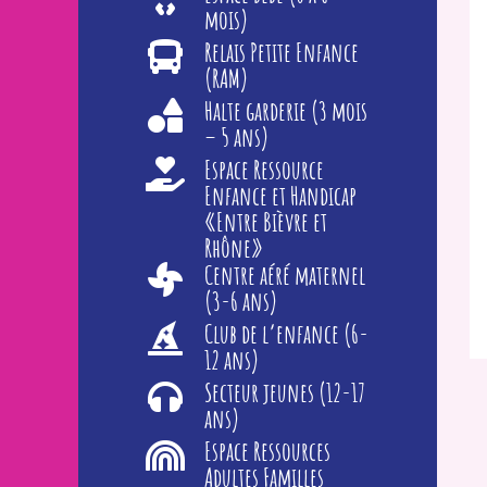
mois)
Relais Petite Enfance
(RAM)
Halte garderie (3 mois
– 5 ans)
Espace Ressource
Enfance et Handicap
«Entre Bièvre et
Rhône»
Centre aéré maternel
(3-6 ans)
Club de l’enfance (6-
12 ans)
Secteur jeunes (12-17
ans)
Espace Ressources
Adultes Familles