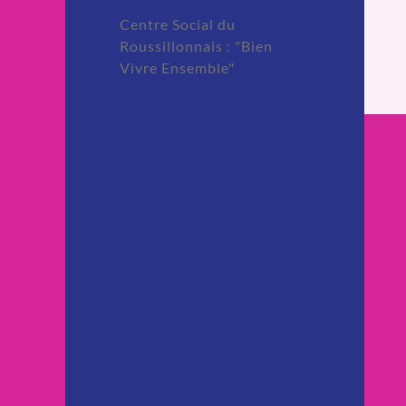
Centre Social du
Roussillonnais : "Bien
Vivre Ensemble"