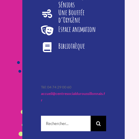
Séniors
Une Bouffée
d’Oxygène
Espace animation
Bibliothèque
Tèl: 04 74 29 00 60
accueil@centresocialduroussillonnais.f
r
Rechercher: