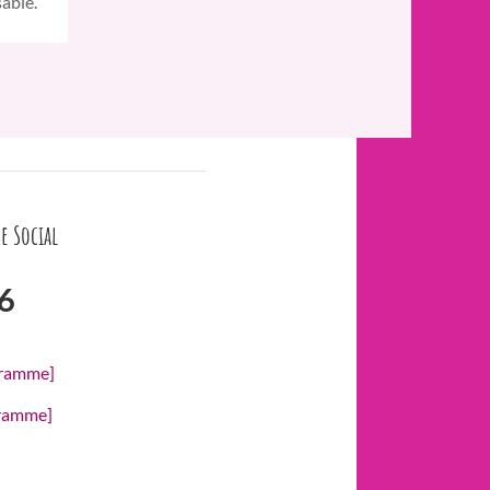
sable.
e Social
6
gramme]
gramme]