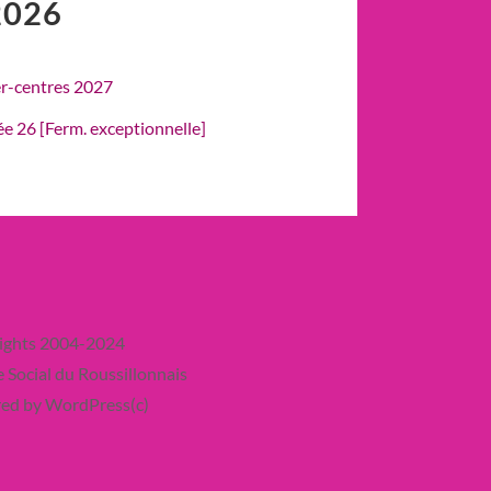
2026
er-centres 2027
rée 26 [Ferm. exceptionnelle]
ights 2004-2024
 Social du Roussillonnais
ed by WordPress(c)