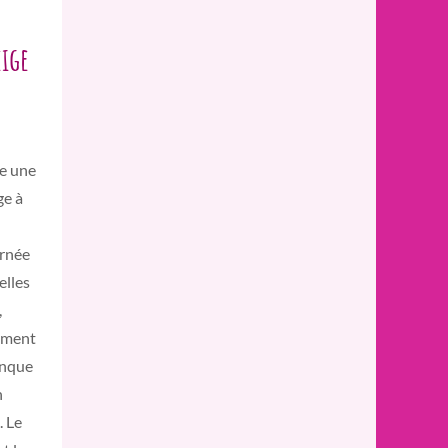
eige
se une
ge à
urnée
elles
,
ement
anque
n
. Le