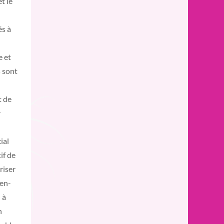
t le
és à
e et
s sont
u
t de
r
ial
if de
riser
ien-
 à
n