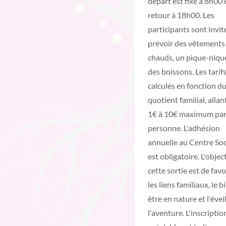
départ est fixé à 8h00 e
retour à 18h00. Les
participants sont invit
prévoir des vêtements
chauds, un pique-niqu
des boissons. Les tarif
calculés en fonction d
quotient familial, allan
1€ à 10€ maximum pa
personne. L'adhésion
annuelle au Centre Soc
est obligatoire. L'object
cette sortie est de favo
les liens familiaux, le b
être en nature et l'éveil
l'aventure. L'inscriptio