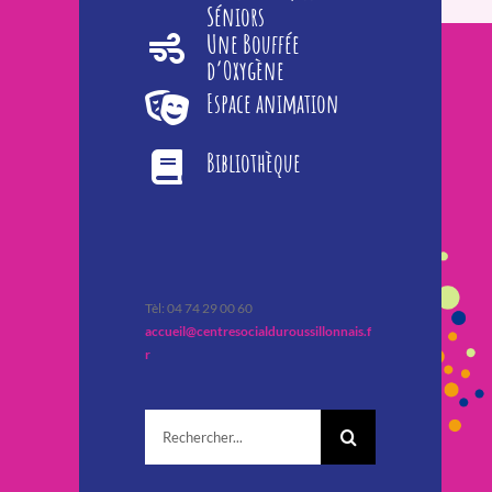
Séniors
Une Bouffée
d’Oxygène
Espace animation
Bibliothèque
Tèl: 04 74 29 00 60
accueil@centresocialduroussillonnais.f
r
Rechercher: