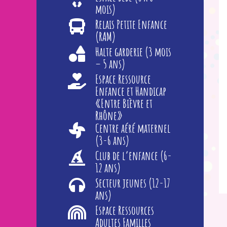
mois)
Relais Petite Enfance
(RAM)
Halte garderie (3 mois
– 5 ans)
Espace Ressource
Enfance et Handicap
«Entre Bièvre et
Rhône»
Centre aéré maternel
(3-6 ans)
Club de l’enfance (6-
12 ans)
Secteur jeunes (12-17
ans)
Espace Ressources
Adultes Familles