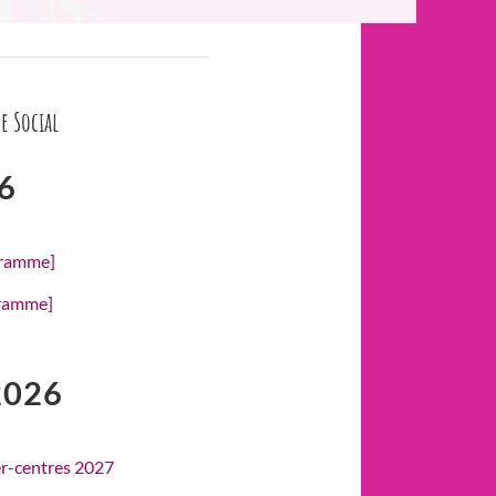
e Social
6
gramme]
gramme]
2026
er-centres 2027