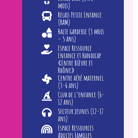
mois)
Relais Petite Enfance
(RAM)
Halte garderie (3 mois
– 5 ans)
Espace Ressource
Enfance et Handicap
«Entre Bièvre et
Rhône»
Centre aéré maternel
(3-6 ans)
Club de l’enfance (6-
12 ans)
Secteur jeunes (12-17
ans)
Espace Ressources
Adultes Familles