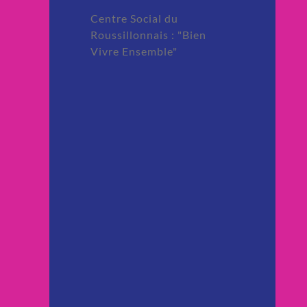
Centre Social du
Roussillonnais : "Bien
Vivre Ensemble"