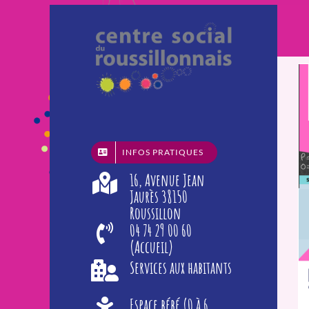
Passer
au
contenu
INFOS PRATIQUES
16, Avenue Jean
Jaurès 38150
Roussillon
04 74 29 00 60
(Accueil)
Services aux habitants
Espace bébé (0 à 6