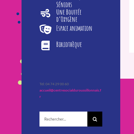
Séniors
Une Bouffée
d’Oxygène
Espace animation
Bibliothèque
Tèl: 04 74 29 00 60
accueil@centresocialduroussillonnais.f
r
Rechercher: