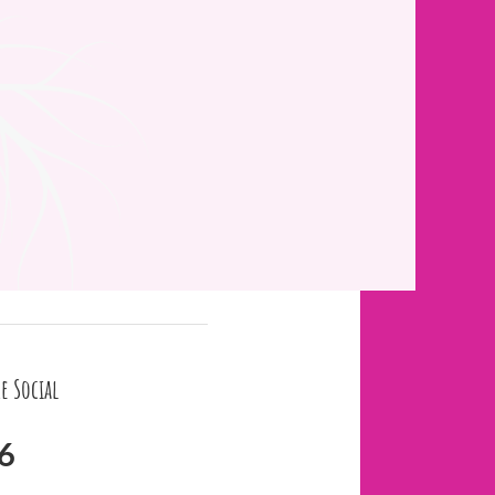
e Social
6