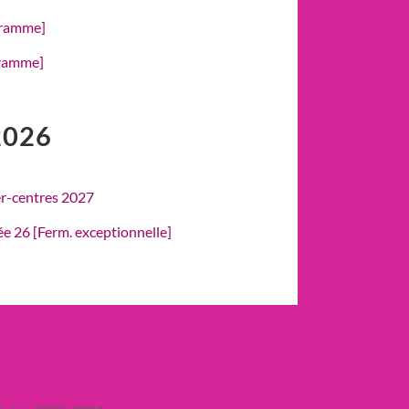
gramme]
gramme]
2026
er-centres 2027
rée 26 [Ferm. exceptionnelle]