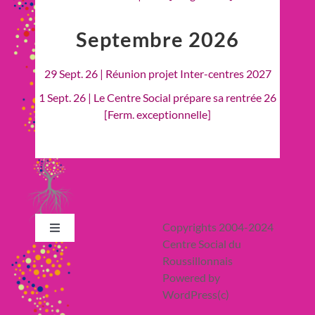
Septembre 2026
29 Sept. 26 | Réunion projet Inter-centres 2027
1 Sept. 26 | Le Centre Social prépare sa rentrée 26
[Ferm. exceptionnelle]
Copyrights 2004-2024
Toggle
Centre Social du
Navigation
Roussillonnais
Retour en Haut
Powered by
WordPress(c)
Actualité