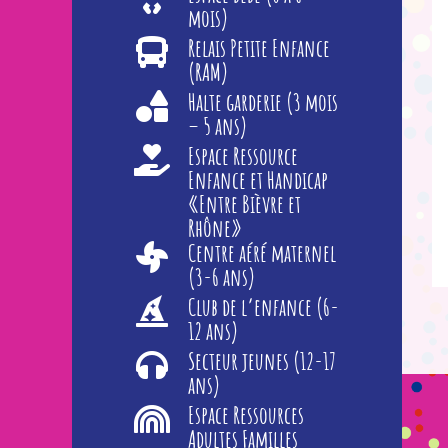
mois)
Relais Petite Enfance
(RAM)
Halte garderie (3 mois
– 5 ans)
Espace Ressource
Enfance et Handicap
«Entre Bièvre et
Rhône»
Centre aéré maternel
(3-6 ans)
Club de l’enfance (6-
12 ans)
Secteur jeunes (12-17
ans)
Espace Ressources
Adultes Familles