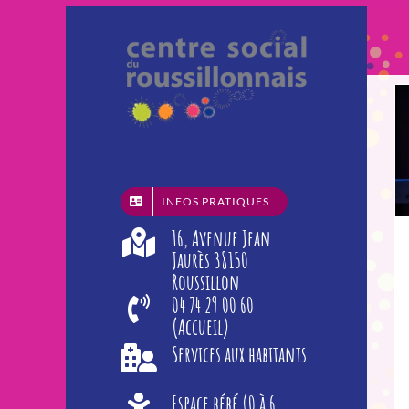
Passer
au
contenu
INFOS PRATIQUES
16, Avenue Jean
Jaurès 38150
Roussillon
04 74 29 00 60
(Accueil)
Services aux habitants
Espace bébé (0 à 6