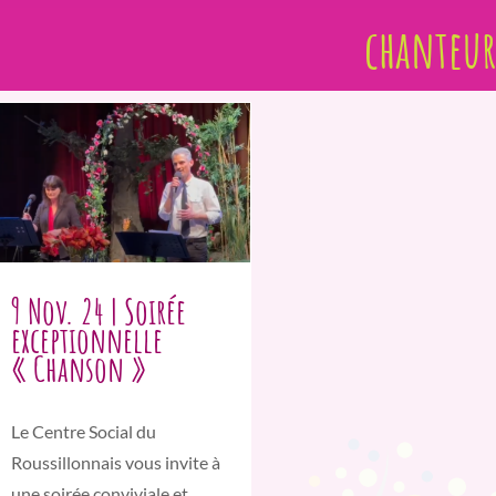
chanteu
9 Nov. 24 | Soirée
exceptionnelle
« Chanson »
Le Centre Social du
Roussillonnais vous invite à
une soirée conviviale et