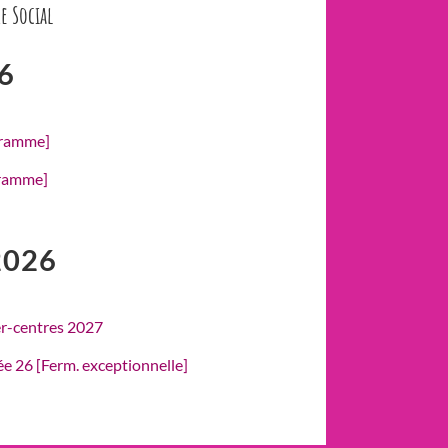
e Social
6
gramme]
gramme]
2026
er-centres 2027
rée 26 [Ferm. exceptionnelle]