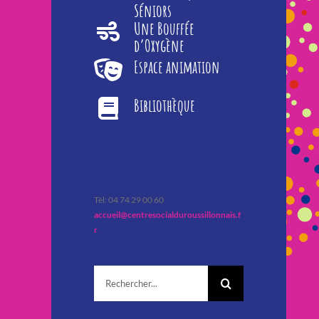
Séniors
Une Bouffée
d’Oxygène
Espace animation
Bibliothèque
Tèl: 04 74 29 00 60
accueil@centresocialduroussillonnais.f
r
Rechercher: